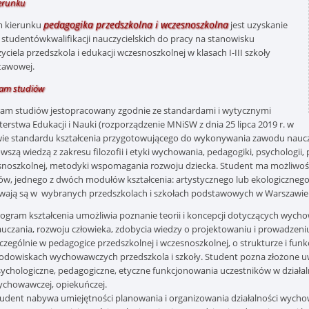
ierunku
pedagogika przedszkolna i wczesnoszkolna
m kierunku
jest uzyskanie
z studentów
kwalifikacji nauczycielskich do pracy na stanowisku
yciela przedszkola i edukacji wczesnoszkolnej w klasach I-III szkoły
tawowej.
am studiów
am studiów jest
opracowany zgodnie ze standardami i wytycznymi
terstwa Edukacji i Nauki (rozporządzenie MNiSW z dnia 25 lipca 2019 r. w
ie standardu kształcenia przygotowującego do wykonywania zawodu nauczy
wszą wiedzą z zakresu filozofii i etyki wychowania,
pedagogiki, psychologii, 
noszkolnej, metodyki wspomagania rozwoju dziecka. Student ma możliwo
ów, jednego z dwóch modułów kształcenia: artystycznego lub ekologicznego.
ają są w wybranych przedszkolach i szkołach podstawowych w Warszawie
ogram kształcenia umożliwia poznanie teorii i koncepcji dotyczących wychow
uczania, rozwoju człowieka, zdobycia wiedzy o projektowaniu i prowadzeni
czególnie w pedagogice przedszkolnej i wczesnoszkolnej, o strukturze i funk
odowiskach wychowawczych przedszkola i szkoły. Student pozna złożone
ychologiczne, pedagogiczne, etyczne funkcjonowania uczestników w działal
chowawczej, opiekuńczej.
udent nabywa umiejętności planowania i organizowania działalności wych