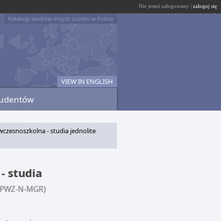
Nie jesteś zalogowany |
zaloguj się
Katalogi studiów innych uczelni w Polsce
VIEW IN ENGLISH
tudentów
czesnoszkolna - studia jednolite
- studia
PPWZ-N-MGR)