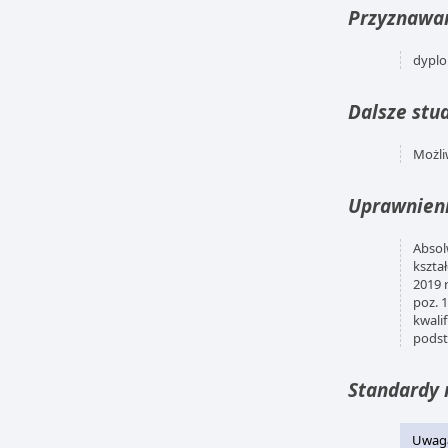
Przyznawan
dyplo
Dalsze stud
Możli
Uprawnien
Absol
kszta
2019 
poz. 
kwali
podst
Standardy 
Uwaga,