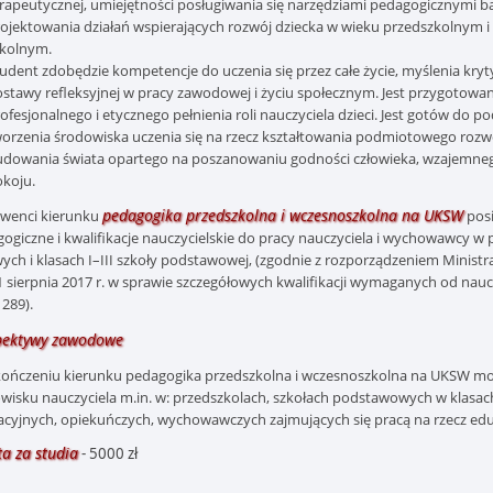
rapeutycznej, umiejętności posługiwania się narzędziami pedagogicznymi b
ojektowania działań wspierających rozwój dziecka w wieku przedszkolnym 
zkolnym.
udent zdobędzie kompetencje do uczenia się przez całe życie, myślenia kry
stawy refleksyjnej w pracy zawodowej i życiu społecznym. Jest przygotowa
ofesjonalnego i etycznego pełnienia roli nauczyciela dzieci. Jest gotów do 
orzenia środowiska uczenia się na rzecz kształtowania podmiotowego rozwo
dowania świata opartego na poszanowaniu godności człowieka, wzajemnego 
koju.
pedagogika przedszkolna i wczesnoszkolna na UKSW
lwenci kierunku
posi
ogiczne i
kwalifikacje nauczycielskie do pracy nauczyciela i wychowawcy w 
ych i klasach I–III szkoły podstawowej, (zgodnie z rozporządzeniem Ministr
1 sierpnia 2017 r. w sprawie szczegółowych kwalifikacji wymaganych od nauczycie
1289).
pektywy zawodowe
ończeniu kierunku pedagogika przedszkolna i wczesnoszkolna na UKSW m
wisku nauczyciela m.in. w: przedszkolach, szkołach podstawowych w klasach I
cyjnych, opiekuńczych, wychowawczych zajmujących się pracą na rzecz eduka
a za studia
- 5000 zł