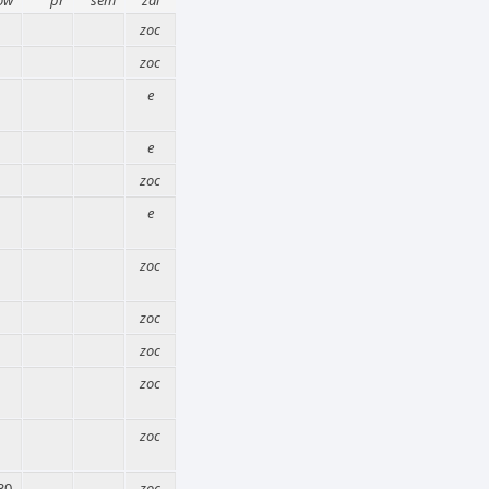
ow
pr
sem
zal
zoc
zoc
e
e
zoc
e
zoc
zoc
zoc
zoc
zoc
30
zoc