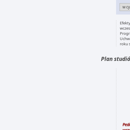
Efekt
wczes
Progr
Uchwa
roku 
Plan studi
Ped
wcz