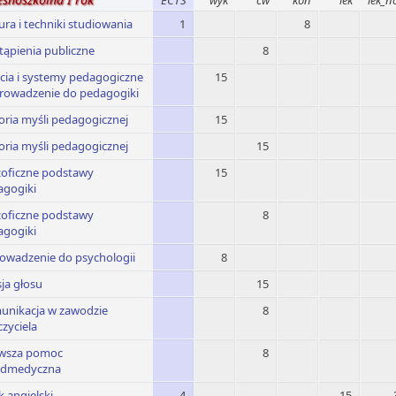
ECTS
wyk
ćw
kon
lek
lek_n
ura i techniki studiowania
1
8
ąpienia publiczne
8
cia i systemy pedagogiczne
15
prowadzenie do pedagogiki
oria myśli pedagogicznej
15
oria myśli pedagogicznej
15
zoficzne podstawy
15
agogiki
zoficzne podstawy
8
agogiki
owadzenie do psychologii
8
ja głosu
15
unikacja w zawodzie
8
zyciela
rwsza pomoc
8
edmedyczna
k angielski
4
15