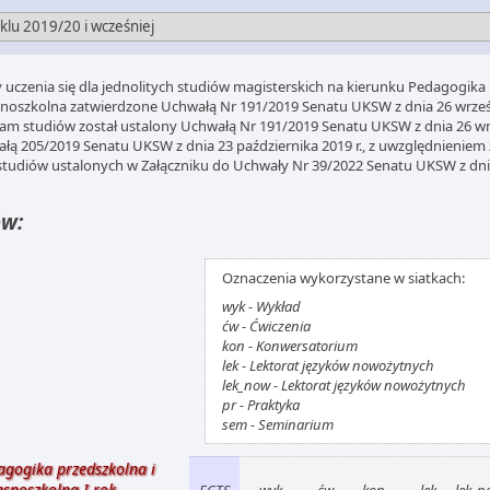
y uczenia się dla jednolitych studiów magisterskich na kierunku Pedagogika 
noszkolna zatwierdzone Uchwałą Nr 191/2019 Senatu UKSW z dnia 26 wrześni
am studiów został ustalony Uchwałą Nr 191/2019 Senatu UKSW z dnia 26 wrz
łą 205/2019 Senatu UKSW z dnia 23 października 2019 r., z uwzględnieniem
studiów ustalonych w Załączniku do Uchwały Nr 39/2022 Senatu UKSW z dnia 
ów:
Oznaczenia wykorzystane w siatkach:
wyk - Wykład
ćw - Ćwiczenia
kon - Konwersatorium
lek - Lektorat języków nowożytnych
lek_now - Lektorat języków nowożytnych
pr - Praktyka
sem - Seminarium
agogika przedszkolna i
esnoszkolna I rok