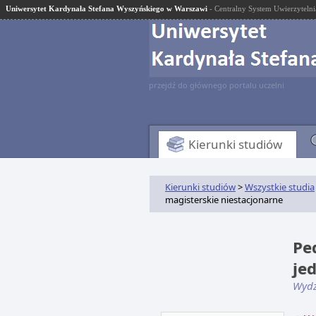
Uniwersytet Kardynała Stefana Wyszyńskiego w Warszawi
- Centralny System Uwierzytelni
przejdź do głównego portalu uczelni
Kierunki studiów
Kierunki studiów
>
Wszystkie studia
magisterskie niestacjonarne
Pe
je
Wydz