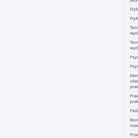
Ety
Ety
Teo
wyc
Teo
wyc
Psyc
Psyc
Ele
ośw
praw
Praw
prak
Ped
Bio
roz
Prze