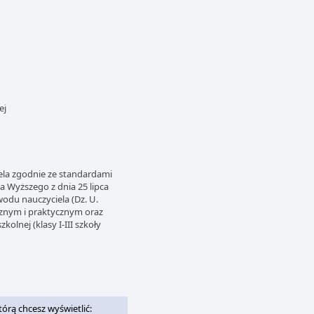
ej
ela zgodnie ze standardami
a Wyższego z dnia 25 lipca
odu nauczyciela (Dz. U.
cznym i praktycznym oraz
olnej (klasy I-III szkoły
którą chcesz wyświetlić: