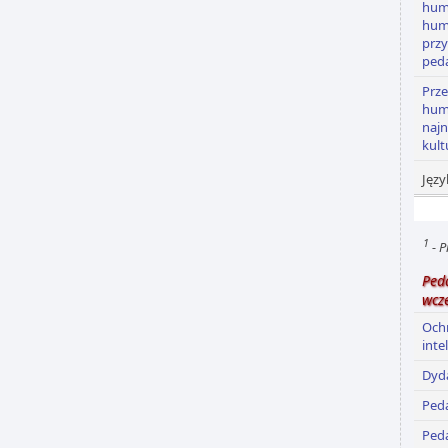
huma
hum
prz
ped
Prze
huma
najn
kult
Języ
1
- P
Ped
wcz
Och
inte
Dyd
Ped
Ped