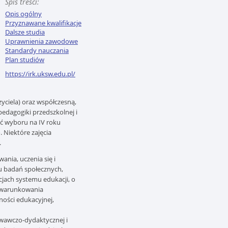
Spis treści:
Opis ogólny
Przyznawane kwalifikacje
Dalsze studia
Uprawnienia zawodowe
Standardy nauczania
Plan studiów
https://irk.uksw.edu.pl/
ciela) oraz współczesną,
pedagogiki przedszkolnej i
ść wyboru
na IV roku
 Niektóre zajęcia
.
ania, uczenia się i
u badań społecznych,
cjach systemu edukacji, o
 uwarunkowania
ności edukacyjnej,
owawczo-dydaktycznej i