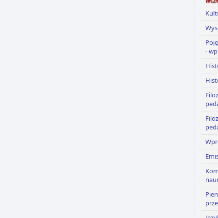
Kult
Wyst
Poję
- w
Hist
Hist
Filo
ped
Filo
ped
Wpr
Emis
Kom
nauc
Pie
prz
Języ