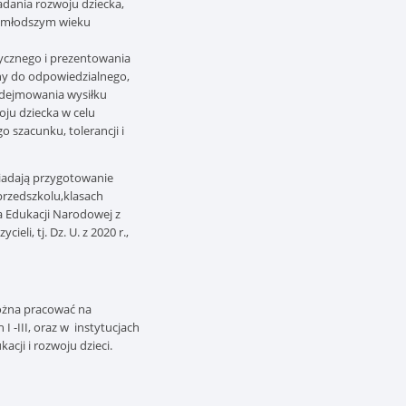
adania rozwoju dziecka,
i młodszym wieku
tycznego i prezentowania
ny do odpowiedzialnego,
podejmowania wysiłku
ju dziecka w celu
szacunku, tolerancji i
adają przygotowanie
przedszkolu,
klasach
a Edukacji Narodowej z
li, tj. Dz. U. z 2020 r.,
ożna pracować na
 -III, oraz w instytucjach
cji i rozwoju dzieci.