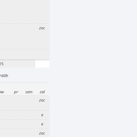
zoc
15
k=60h
ow
pr
sem
zal
zoc
e
e
zoc