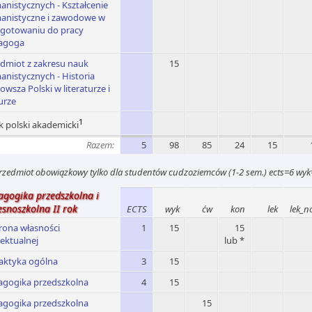
nistycznych - Kształcenie
anistyczne i zawodowe w
ygotowaniu do pracy
agoga
dmiot z zakresu nauk
15
nistycznych - Historia
owsza Polski w literaturze i
urze
1
k polski akademicki
Razem:
5
98
85
24
15
rzedmiot obowiązkowy tylko dla studentów cudzoziemców (1-2 sem.) ects=6 wy
agogika przedszkolna i
esnoszkolna II rok
ECTS
wyk
ćw
kon
lek
lek_n
rona własności
1
15
15
lektualnej
lub *
aktyka ogólna
3
15
agogika przedszkolna
4
15
agogika przedszkolna
15