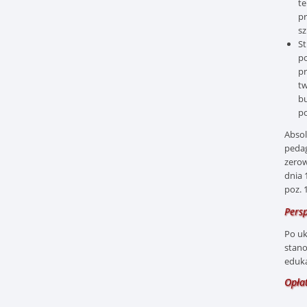
te
pr
s
St
po
pr
tw
bu
po
Abso
pedag
zerow
dnia 
poz. 
Pers
Po uk
stano
eduka
Opłat