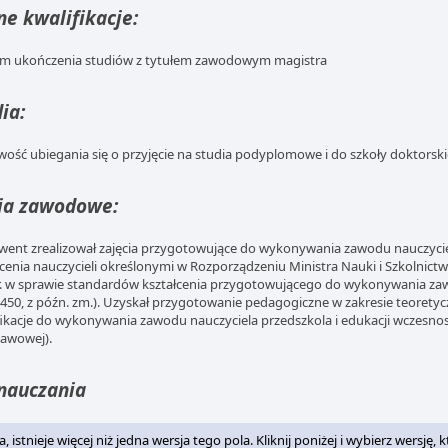
e kwalifikacje:
m ukończenia studiów z tytułem zawodowym magistra
ia:
wość ubiegania się o przyjęcie na studia podyplomowe i do szkoły doktorski
ia zawodowe:
went zrealizował zajęcia przygotowujące do wykonywania zawodu nauczyci
łcenia nauczycieli określonymi w Rozporządzeniu Ministra Nauki i Szkolnictw
r. w sprawie standardów kształcenia przygotowującego do wykonywania zaw
1450, z późn. zm.). Uzyskał przygotowanie pedagogiczne w zakresie teorety
fikacje do wykonywania zawodu nauczyciela przedszkola i edukacji wczesnoszk
awowej).
nauczania
 istnieje więcej niż jedna wersja tego pola. Kliknij poniżej i wybierz wersję, 