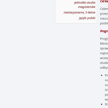
Cel k
jednolite studia
magisterskie
Cele
niestacjonarne, 5-letnie
prze
Język: polski
naucz
pods
Progr
Progr
Minis
spraw
najno
wczes
studi
odbyw
Pr
na
sz
śr
ps
wy
St