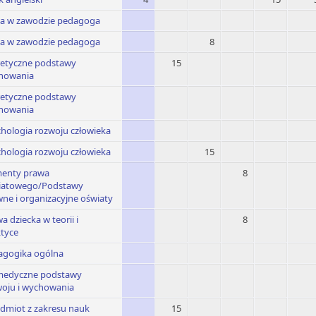
ka w zawodzie pedagoga
ka w zawodzie pedagoga
8
retyczne podstawy
15
howania
retyczne podstawy
howania
hologia rozwoju człowieka
hologia rozwoju człowieka
15
menty prawa
8
iatowego/Podstawy
ne i organizacyjne oświaty
a dziecka w teorii i
8
tyce
agogika ogólna
medyczne podstawy
woju i wychowania
dmiot z zakresu nauk
15