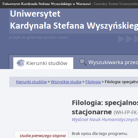
Uniwersytet Kardynała Stefana Wyszyńskiego w Warszawi
- Centralny System Uwierzytelni
przejdź do głównego portalu uczelni
Wyszukiwarka prze
Kierunki studiów
Kierunki studiów
>
Wszystkie studia
>
Filologia
> Filologia: specjaln
Filologia: specjalno
stacjonarne
(WH-FP-FK
Wydział Nauk Humanistycznych
Brak opisu dla tego programu.
studia pierwszego stopnia