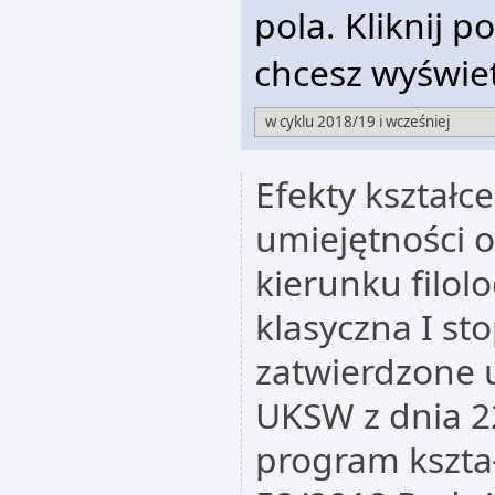
pola. Kliknij p
chcesz wyświet
Efekty kształc
umiejętności o
kierunku filolo
klasyczna I st
zatwierdzone 
UKSW z dnia 22
program kszta