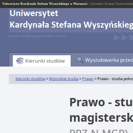
Uniwersytet Kardynała Stefana Wyszyńskiego w Warszawi
- Centralny System Uwierzytelni
przejdź do głównego portalu uczelni
Wyszukiwarka prze
Kierunki studiów
Kierunki studiów
>
Wszystkie studia
>
Prawo
> Prawo - studia jedno
Prawo - stu
magistersk