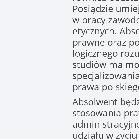
Posiądzie umie
w pracy zawod
etycznych. Abs
prawne oraz po
logicznego roz
studiów ma mo
specjalizowania
prawa polskieg
Absolwent będ
stosowania pra
administracyjn
udziału w życi