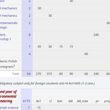
ics
2
30
d mechanics
2
30
d mechanics
2
30
undamentals
2
30
esign
dent
8
240
rnship 1
7
45
30
15
15
4
60
emic Polish
1
foreigners
Total:
64
270
315
60
90
60
240
60
bligatory subject only for foreign students ects=6 lect=60h (1-2 sem.)
ond year of
ironmental
ineering
ECTS
lect
cl
kon
lab
lek_now
pr
proj
rials science
1
15