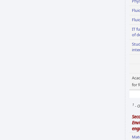
Phys
Flui
Flui
IT f
of d
Stu
inte
Acad
for 
1
- O
Sec
Env
eng
Mate