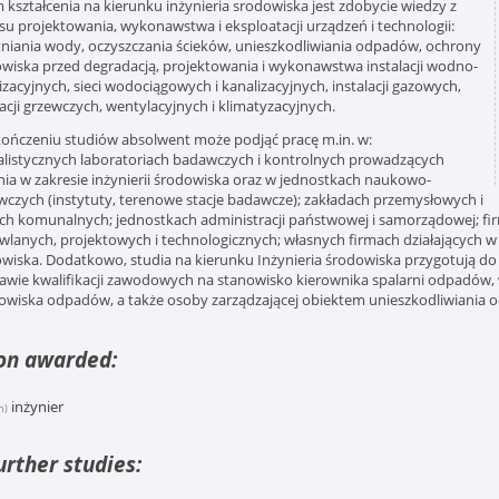
 kształcenia na kierunku inżynieria srodowiska jest zdobycie wiedzy z
su projektowania, wykonawstwa i eksploatacji urządzeń i technologii:
niania wody, oczyszczania ścieków, unieszkodliwiania odpadów, ochrony
wiska przed degradacją, projektowania i wykonawstwa instalacji wodno-
izacyjnych, sieci wodociągowych i kanalizacyjnych, instalacji gazowych,
lacji grzewczych, wentylacyjnych i klimatyzacyjnych.
ończeniu studiów absolwent może podjąć pracę m.in. w:
alistycznych laboratoriach badawczych i kontrolnych prowadzących
ia w zakresie inżynierii środowiska oraz w jednostkach naukowo-
czych (instytuty, terenowe stacje badawcze); zakładach przemysłowych i
ch komunalnych; jednostkach administracji państwowej i samorządowej; fi
lanych, projektowych i technologicznych; własnych firmach działających w 
wiska. Dodatkowo, studia na kierunku Inżynieria środowiska przygotują 
awie kwalifikacji zawodowych na stanowisko kierownika spalarni odpadów,
owiska odpadów, a także osoby zarządzającej obiektem unieszkodliwiani
ion awarded:
inżynier
h)
urther studies: