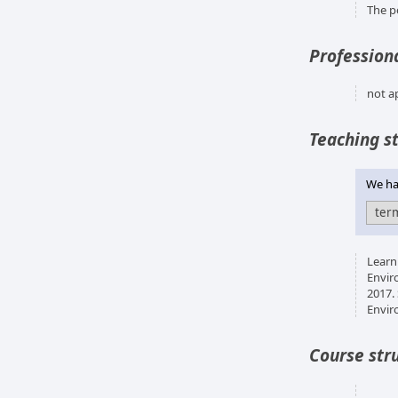
The p
Professiona
not a
Teaching s
We hav
Learn
Envir
2017.
Envir
Course str