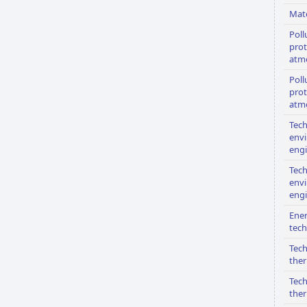
Mate
Poll
prot
atm
Poll
prot
atm
Tech
env
eng
Tech
env
eng
Ene
tech
Tech
the
Tech
the