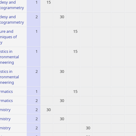
desy and
1
15
togrammetry
desy and
2
30
togrammetry
ure and
1
15
niques of
dy
stics in
1
15
ironmental
ineering
stics in
2
30
ironmental
ineering
rmatics
1
15
rmatics
2
30
mistry
2
30
mistry
2
30
mistry
2
30