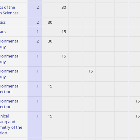
cs of the
2
30
h Sciences
ics
2
30
ics
1
15
ironmental
2
30
ogy
ironmental
1
15
ogy
ironmental
1
15
ogy
ironmental
1
15
ection
ironmental
1
15
ection
nical
1
15
15
wing and
etry of the
tion