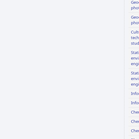
Geo
pho
Geo
pho
Cult
tech
stu
Stati
env
eng
Stati
env
eng
Info
Info
Che
Che
Che