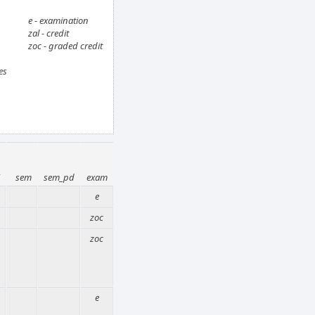
e - examination
zal - credit
zoc - graded credit
es
sem
sem_pd
exam
e
zoc
zoc
e