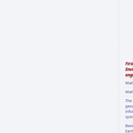
Firs
Env
eng
Mat
Mat
The 
geo
info
sys
Basi
Eart