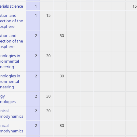
rials science
1
15
ution and
1
15
ection of the
osphere
ution and
2
30
ection of the
osphere
nologies in
2
30
ironmental
ineering
nologies in
2
30
ironmental
ineering
rgy
2
30
nologies
nical
2
30
rmodynamics
nical
2
30
rmodynamics