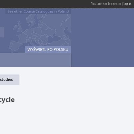
You are not logged in |
log in
See other Course Catalogues in Poland
WYŚWIETL PO POLSKU
 studies
cycle