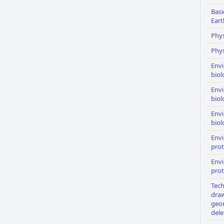
Basi
Eart
Phys
Phys
Env
biol
Env
biol
Env
biol
Env
prot
Env
prot
Tech
dra
geom
dele