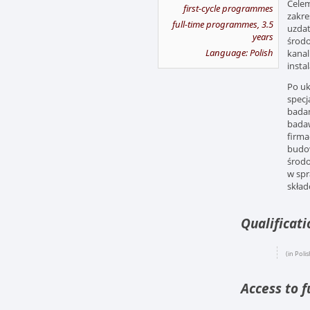
Celem
first-cycle programmes
zakre
full-time programmes, 3.5
uzdat
years
środo
Language: Polish
kanal
insta
Po uk
specj
badan
badaw
firma
budow
środo
w spr
skład
Qualificat
(in Polis
Access to f