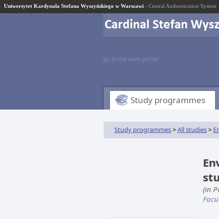
Uniwersytet Kardynała Stefana Wyszyńskiego w Warszawi
- Central Authentication System
go to the main portal
Study programmes
Study programmes
>
All studies
>
E
Env
st
(in P
Facu