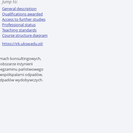
Jump to:
General description
Qualifications awarded
Access to further studies
Professional status
Teaching standards
Course structure diagram
https://irk.uksw.edu.pl/
rmach konsultingowych,
obszarze inżynierii
do egzaminu państwowego
 współspalarni odpadów,
a odpadów wydobywczych.