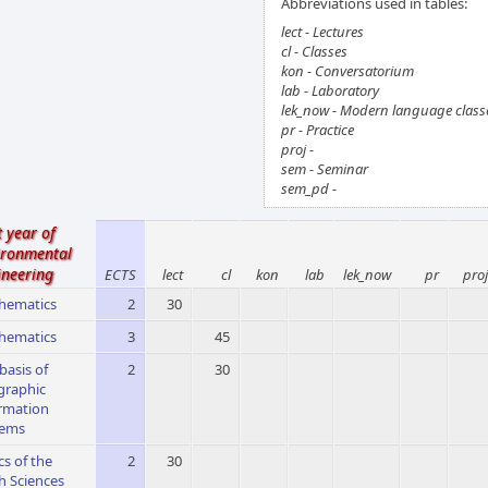
Abbreviations used in tables:
lect - Lectures
cl - Classes
kon - Conversatorium
lab - Laboratory
lek_now - Modern language class
pr - Practice
proj -
sem - Seminar
sem_pd -
t year of
ironmental
ineering
ECTS
lect
cl
kon
lab
lek_now
pr
proj
hematics
2
30
hematics
3
45
basis of
2
30
graphic
rmation
tems
cs of the
2
30
h Sciences