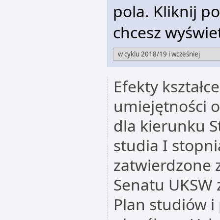
pola. Kliknij p
chcesz wyświet
Efekty kształc
umiejętności 
dla kierunku 
studia I stopn
zatwierdzone 
Senatu UKSW z
Plan studiów i