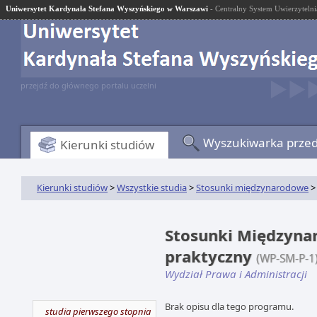
Uniwersytet Kardynała Stefana Wyszyńskiego w Warszawi
- Centralny System Uwierzytelni
przejdź do głównego portalu uczelni
Wyszukiwarka prze
Kierunki studiów
Kierunki studiów
>
Wszystkie studia
>
Stosunki międzynarodowe
>
Stosunki Międzynaro
praktyczny
(WP-SM-P-1
Wydział Prawa i Administracji
Brak opisu dla tego programu.
studia pierwszego stopnia