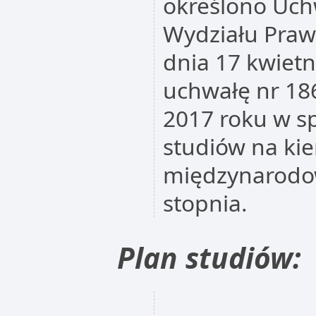
określono Uch
Wydziału Prawa
dnia 17 kwietn
uchwałę nr 18
2017 roku w s
studiów na ki
międzynarodow
stopnia.
Plan studiów: