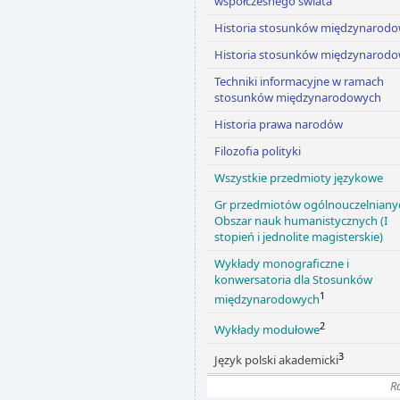
współczesnego świata
Historia stosunków międzynarod
Historia stosunków międzynarod
Techniki informacyjne w ramach
stosunków międzynarodowych
Historia prawa narodów
Filozofia polityki
Wszystkie przedmioty językowe
Gr przedmiotów ogólnouczelnianyc
Obszar nauk humanistycznych (I
stopień i jednolite magisterskie)
Wykłady monograficzne i
konwersatoria dla Stosunków
1
międzynarodowych
2
Wykłady modułowe
3
Język polski akademicki
R