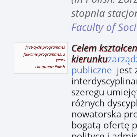
stopnia stacjo
Faculty of Soc
Celem kształcen
first-cycle programmes
full-time programmes, 3
kierunku
zarząd
years
publiczne
jest
Language: Polish
interdyscyplina
szeregu umieję
różnych dyscyp
nowatorska pr
bogatą ofertę 
polityce i admin