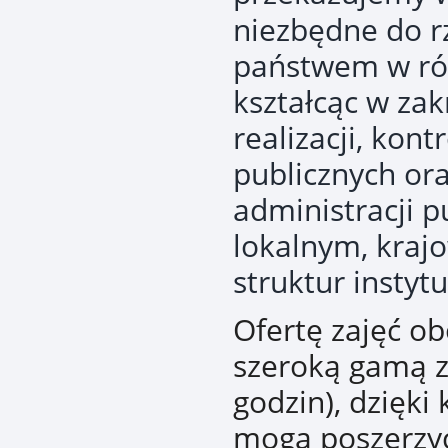
niezbędne do r
państwem w róż
kształcąc w za
realizacji, kontr
publicznych or
administracji p
lokalnym, kraj
struktur instyt
Ofertę zajęć o
szeroką gamą z
godzin), dzięki
mogą poszerzyć