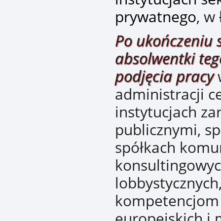
prywatnego
, w
Po ukończeniu s
absolwentki teg
podjęcia pracy
w
administracji c
instytucjach z
publicznymi, s
spółkach komun
konsultingowyc
lobbystycznych,
kompetencjom 
europejskich i