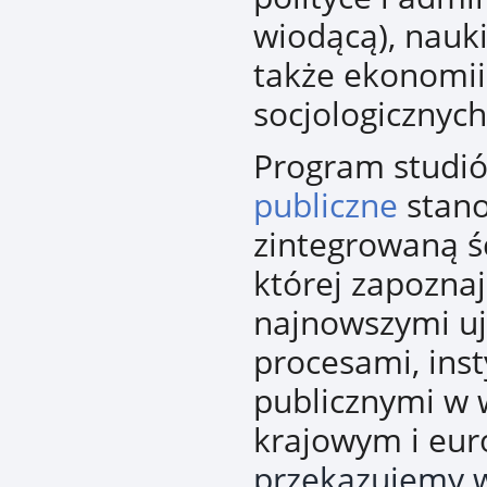
wiodącą), nauki
także ekonomii 
socjologicznych
Program studi
publiczne
stan
zintegrowaną śc
której zapozna
najnowszymi uj
procesami, inst
publicznymi w 
krajowym i eur
przekazujemy w