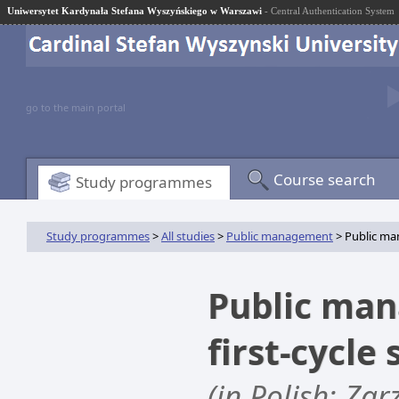
Uniwersytet Kardynała Stefana Wyszyńskiego w Warszawi
- Central Authentication System
go to the main portal
Course search
Study programmes
Study programmes
>
All studies
>
Public management
> Public man
Public man
first-cycle
(in Polish: Zar