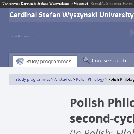
Uniwersytet Kardynała Stefana Wyszyńskiego w Warszawi
- Central Authentication System
go to the main portal
Course search
Study programmes
Study programmes
>
All studies
>
Polish Philology
> Polish Philolog
Polish Phil
second-cyc
(in Polish: Fil