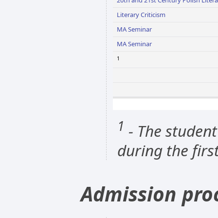
20th and 21st Century Polish Litera
Literary Criticism
MA Seminar
MA Seminar
1
1
- The student
during the firs
Admission pro