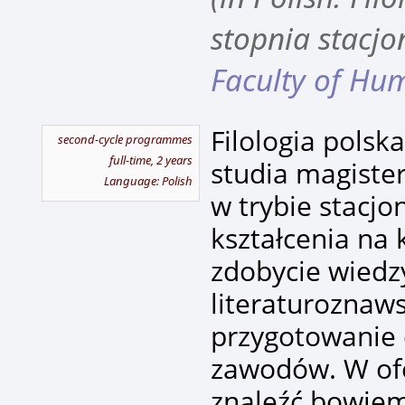
stopnia stacjo
Faculty of Hum
Filologia polsk
second-cycle programmes
full-time, 2 years
studia magiste
Language: Polish
w trybie stacj
kształcenia na 
zdobycie wiedz
literaturoznaw
przygotowanie
zawodów. W ofe
znaleźć bowiem