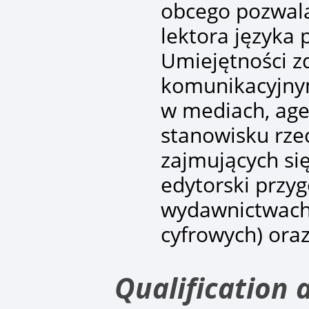
obcego pozwala
lektora języka 
Umiejętności z
komunikacyjnym
w mediach, age
stanowisku rze
zajmujących si
edytorski przy
wydawnictwach 
cyfrowych) ora
Qualification 