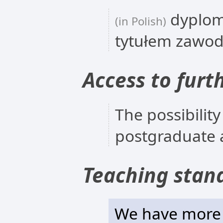
dyplom
(in Polish)
tytułem zawo
Access to furt
The possibility
postgraduate 
Teaching stan
We have more t