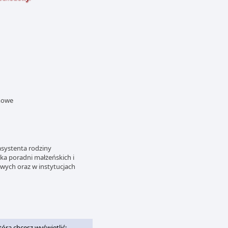
omowe
asystenta rodziny
nika poradni małżeńskich i
wych oraz w instytucjach
którą chcesz wyświetlić: