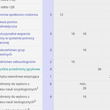
-NRN-1ZR
nomia społeczno-rodzinna
3
12
rwsza pomoc
edmedyczna
ytucjonalne wsparcie
3
18
18
ziny w systemie pomocy
ecznej
pieczeństwo grup
3
18
rwotnych
adnictwo seksuologiczne
2
10
ystkie przedmioty językowe
4
36
ktyka zawodowa wizytująca
1
edmioty do wyboru z
6
min,
28
1
esu nauk socjologicznych
edmioty do wyboru z
4
16
2
esu nauk teologicznych
3