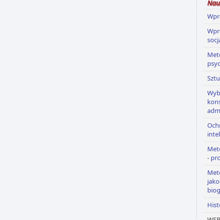
Nauk
Wpr
Wpr
socj
Met
psy
Sztu
Wyb
kons
adm
Och
inte
Met
- pr
Met
jako
biog
Hist
WSR