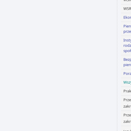
WSR
Eko
Pie
prz
Inst
rod
społ
Bez
pie
Por
Wsz
Pra
Prz
zakr
Prz
zakr