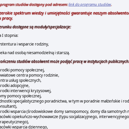
 program studiów dostępny pod adresem:
link do programu studiów
.
szerokie spektrum wiedzy i umiejętności gwarantuje naszym absolwent
 pracy.
erunku dostępne są moduły/specjalizacje:
a I stopnia:
ystentura i wsparcie rodziny,
ieka nad osobą niesamodzielną i starszą.
ończeniu studiów absolwent może podjąć pracę w instytucjach publicznych
rodki pomocy społecznej,
owiatowe centra pomocy rodzinie,
ntra usług społecznych,
rodki adopcyjne,
rodki interwencji kryzysowej,
omy pomocy społecznej,
dnostki specjalistycznego poradnictwa, w tym w poradnie małżeńskie i rod
nsultant),
rodki wsparcia (środowiskowe domy samopomocy, domy dla samotnych matek
acówki opiekuńczo-wychowawcze (typu socjalizacyjnego, interwencyjnego i
erapeutycznego),
acówki wsparcia dziennego,