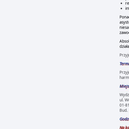
r
i
Ponad
asyst
niesa
zawod
Abso
dział
Przy
Term
Przy
harm
Miejs
Wydzi
ul. W
01-8
Bud. 
Godz
Na ka