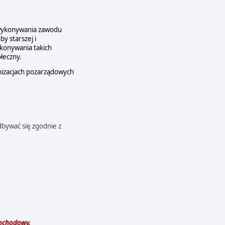
o wykonywania zawodu
y starszej i
ykonywania takich
łeczny.
nizacjach pozarządowych
bywać się zgodnie z
mochodowy.