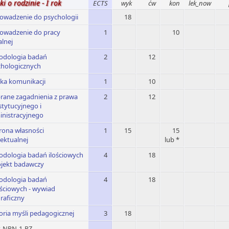
i o rodzinie - I rok
ECTS
wyk
ćw
kon
lek_now
owadzenie do psychologii
18
owadzenie do pracy
1
10
alnej
odologia badań
2
12
chologicznych
ka komunikacji
1
10
rane zagadnienia z prawa
2
12
tytucyjnego i
inistracyjnego
rona własności
1
15
15
lektualnej
lub *
odologia badań ilościowych
4
18
ojekt badawczy
odologia badań
4
18
ściowych - wywiad
raficzny
oria myśli pedagogicznej
3
18
-NRN-1-RZ