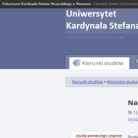
Uniwersytet Kardynała Stefana Wyszyńskiego w Warszawi
- Centralny System Uwierzytelni
przejdź do głównego portalu uczelni
Kierunki studiów
Kierunki studiów
>
Wszystkie studia
Nau
N-1)
Wydz
studia pierwszego stopnia
Studi