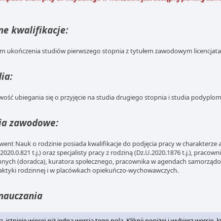
e kwalifikacje:
m ukończenia studiów pierwszego stopnia z tytułem zawodowym licencjata
ia:
wość ubiegania się o przyjęcie na studia drugiego stopnia i studia podypl
ia zawodowe:
went Nauk o rodzinie posiada kwalifikacje do podjęcia pracy w charakterze 
2020.0.821 t.j.) oraz specjalisty pracy z rodziną (Dz.U.2020.1876 t.j.), pracow
nnych (doradca), kuratora społecznego, pracownika w agendach samorządo
laktyki rodzinnej i w placówkach opiekuńczo-wychowawczych.
nauczania
 istnieje więcej niż jedna wersja tego pola. Kliknij poniżej i wybierz wersję, 