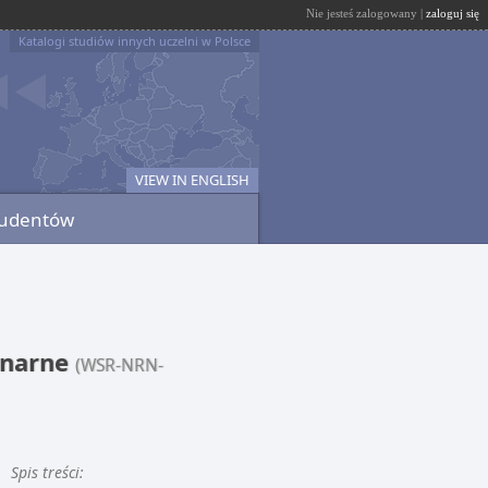
Nie jesteś zalogowany |
zaloguj się
Katalogi studiów innych uczelni w Polsce
VIEW IN ENGLISH
tudentów
jonarne
(WSR-NRN-
Spis treści: