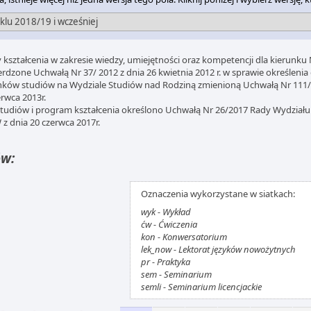
y kształcenia w zakresie wiedzy, umiejętności oraz kompetencji dla kierunku 
erdzone Uchwałą Nr 37/ 2012 z dnia 26 kwietnia 2012 r. w sprawie określenia 
nków studiów na Wydziale Studiów nad Rodziną zmienioną Uchwałą Nr 111
erwca 2013r.
studiów i program kształcenia określono Uchwałą Nr 26/2017 Rady Wydział
z dnia 20 czerwca 2017r.
ów:
Oznaczenia wykorzystane w siatkach:
wyk - Wykład
ćw - Ćwiczenia
kon - Konwersatorium
lek_now - Lektorat języków nowożytnych
pr - Praktyka
sem - Seminarium
semli - Seminarium licencjackie