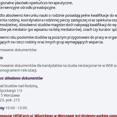
egionalne placówki opiekuńczo-terapeutyczne,
nterwencyjne ośrodki preadopcyjne.
to absolwenci kierunku nauki o rodzinie posiadają pełne kwalifikacje d
enta rodziny, koordynatora rodzinnej pieczy zastępczej oraz opiekuna osob
modzielnej. Absolwenci studiów magisterskich nabywają kwalifikacji do w
ów jak mediator (po wpisaniu na listę mediatorów), coach czy kurator spo
lwenci obu poziomów studiów są poza tym przygotowani do pracy w orga
ających na rzecz rodziny oraz innych grup wymagających wsparcia.
jmowanie dokumentów:
in
jmowanie dokumentów dla kandydatów na studia niestacjonarne w WSR od
onogramem rekrutacji.
ce
składania dokumentów
ał Studiów nad Rodziną,
óycickiego 1/3
15 Warszawa
23, pok. 215
iny
10:00 - 13:00.
mpusie UKSW przy ul. Wóycickiego w Warszawie jest dostępny parking sa