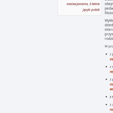
niestacjonarne, 3-letnie
obejm
pedag
Język: polski
filoz
Wykła
dzied
inter
przys
rodz
W pro
z 
za
z 
re
z 
ro
wo
z 
z 
ro