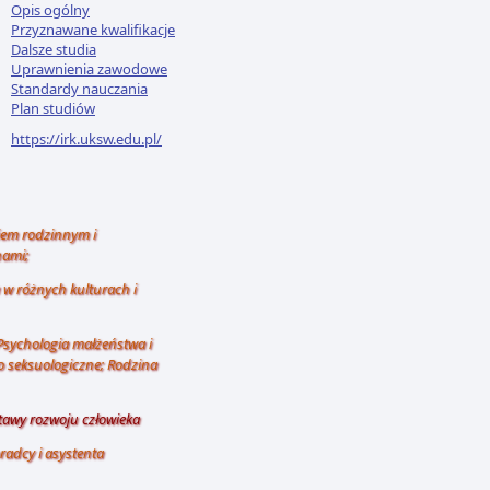
Opis ogólny
Przyznawane kwalifikacje
Dalsze studia
Uprawnienia zawodowe
Standardy nauczania
Plan studiów
https://irk.uksw.edu.pl/
em rodzinnym i
nami;
w różnych kulturach i
Psychologia małżeństwa i
 seksuologiczne; Rodzina
awy rozwoju człowieka
radcy i asystenta