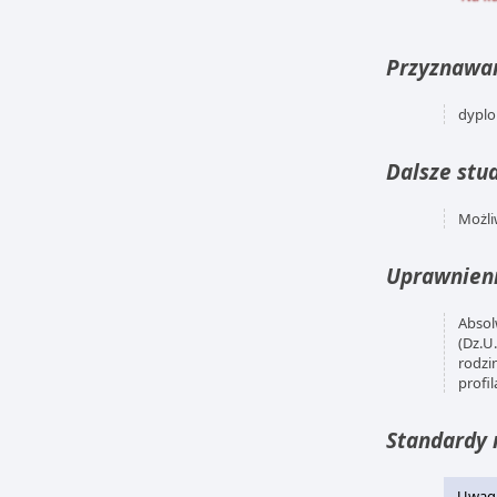
Przyznawan
dyplo
Dalsze stud
Możli
Uprawnien
Absol
(Dz.U.
rodzi
profi
Standardy 
Uwaga,