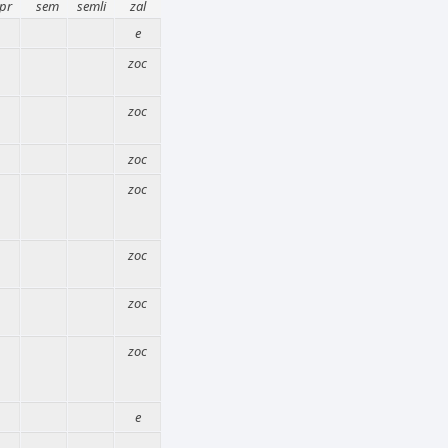
pr
sem
semli
zal
e
zoc
zoc
zoc
zoc
zoc
zoc
zoc
e