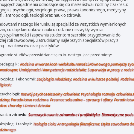
ujących zagadnienia odnoszące się do małżeństwa i rodziny z zakresu:
ogiki, psychologii, socjologii, prawa, prawa kanonicznego, medycyny,
ofii, antropologii, teologii oraz nauk o zdrowiu.
dowcami naszego kierunku są specjaliści ze wszystkich wymienionych
zin, co daje kierunkowi nauki o rodzinie niezwykły wymiar
dyscyplinarności i zapewnia studentom szerokie przygotowanie do
złej roli zawodowej. Zatrudniamy najlepszych specjalistów pracy z
iną – naukowców oraz praktyków.
gramie studiów przewidziane są m.in. następujące przedmioty:
pedagogiki:
Rodzina w warunkach wielokulturowości;
Równowaga pomiędzy życi
wodowym; Umiejętności i kompetencje rodzicielskie; Superwizja w pracy z rodzi
socjologii i ekonomii:
Socjologia młodzieży
;
Rodzina w kulturze polskiej
;
Rodzina 
ligiach;
psychologii:
Rozwój psychoseksualny człowieka
;
Psychologia rozwoju człowieka,
dziny; Poradnictwo rodzinne
,
Przemoc seksualna – sprawcy i ofiary
;
Poradnictwo
bec choroby i śmierci dziecka
nauk o zdrowiu:
Samowychowanie zdrowotne i profilaktyka
;
Biomedyczne podst
aksjologii i teologii:
Teologia ciała; Antropologia filozoficzna; Etyka zawodowa do
dzinnego
.