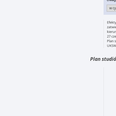
Efekt
zatwi
kieru
27 cz
Plan 
UKSW 
Plan studi