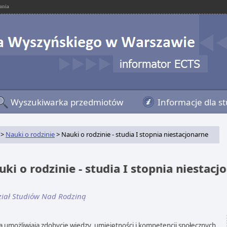
ania
Wyszukiwarka przedmiotów
Informacje dla s
>
Nauki o rodzinie
> Nauki o rodzinie - studia I stopnia niestacjonarne
ki o rodzinie - studia I stopnia niestac
iał Studiów Nad Rodziną
a umożliwiają zdobycie wiedzy, umiejętności i kompetencji społecznych