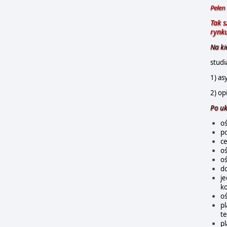
Pełen
Tak 
rynku
Na ki
studi
1) as
2) op
Po uk
oś
p
ce
oś
oś
d
je
ko
oś
pl
t
pl