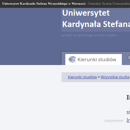
Uniwersytet Kardynała Stefana Wyszyńskiego w Warszawi
- Centralny System Uwierzytelni
przejdź do głównego portalu uczelni
Kierunki studiów
Kierunki studiów
>
Wszystkie studia
I
s
I
stacjonarne: