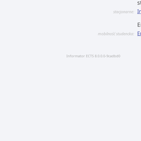
s
I
stacjonarne:
E
E
mobilność studencka:
Informator ECTS 8.0.0.0-9cadbd0