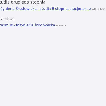
tudia drugiego stopnia
nżynieria Środowiska - studia II stopnia stacjonarne
WB-IS-N-2
rasmus
rasmus - Inżynieria środowiska
WB-IS-E