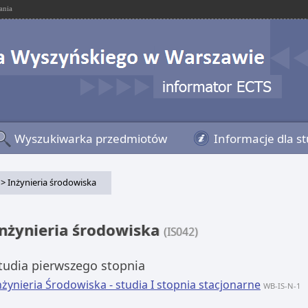
ania
Wyszukiwarka przedmiotów
Informacje dla s
> Inżynieria środowiska
nżynieria środowiska
(IS042)
tudia pierwszego stopnia
nżynieria Środowiska - studia I stopnia stacjonarne
WB-IS-N-1