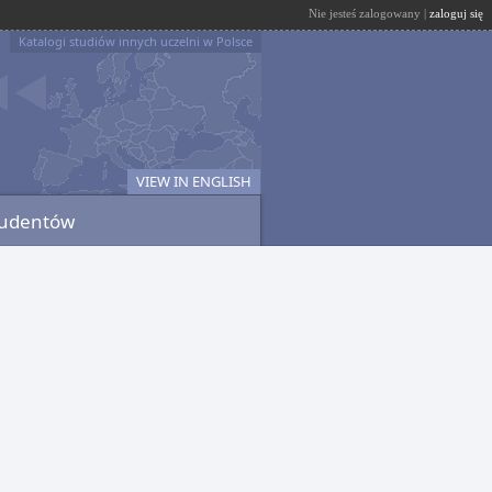
Nie jesteś zalogowany |
zaloguj się
Katalogi studiów innych uczelni w Polsce
VIEW IN ENGLISH
tudentów