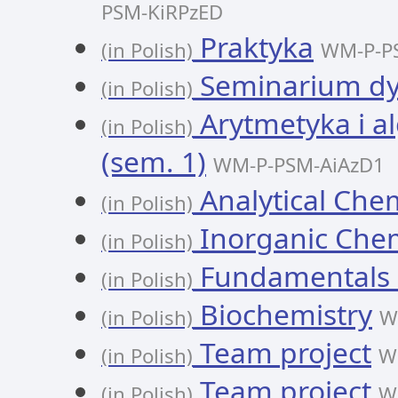
PSM-KiRPzED
Praktyka
(in Polish)
WM-P-P
Seminarium d
(in Polish)
Arytmetyka i a
(in Polish)
(sem. 1)
WM-P-PSM-AiAzD1
Analytical Chem
(in Polish)
Inorganic Chem
(in Polish)
Fundamentals o
(in Polish)
Biochemistry
(in Polish)
W
Team project
(in Polish)
W
Team project
(in Polish)
W