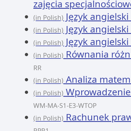
zajęcia specjalnościow
Język angielski
(in Polish)
Język angielski
(in Polish)
Język angielski
(in Polish)
Równania różn
(in Polish)
RR
Analiza matema
(in Polish)
Wprowadzenie d
(in Polish)
WM-MA-S1-E3-WTOP
Rachunek praw
(in Polish)
RPR1