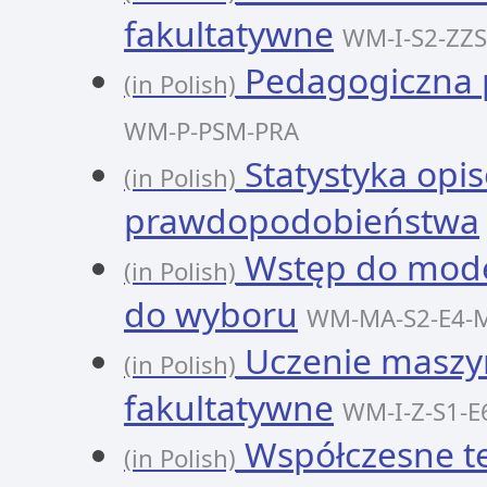
fakultatywne
WM-I-S2-ZZS
Pedagogiczna p
(in Polish)
WM-P-PSM-PRA
Statystyka opi
(in Polish)
prawdopodobieństwa
Wstęp do mode
(in Polish)
do wyboru
WM-MA-S2-E4-
Uczenie maszyn
(in Polish)
fakultatywne
WM-I-Z-S1-
Współczesne te
(in Polish)