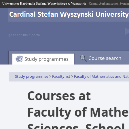
Uniwersytet Kardynała Stefana Wyszyńskiego w Warszawie
- Central Authentication System
go to the main portal
Course search
Study programmes
Study programmes
>
Faculty list
>
Faculty of Mathematics and Natu
Courses at
Faculty of Math
Sciences. School 