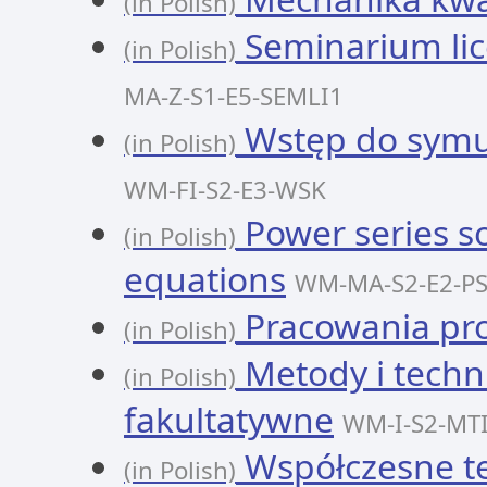
(in Polish)
Seminarium lic
(in Polish)
MA-Z-S1-E5-SEMLI1
Wstęp do symul
(in Polish)
WM-FI-S2-E3-WSK
Power series sol
(in Polish)
equations
WM-MA-S2-E2-P
Pracowania pr
(in Polish)
Metody i technik
(in Polish)
fakultatywne
WM-I-S2-MT
Współczesne te
(in Polish)