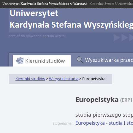
Uniwersytet Kardynała Stefana Wyszyńskiego w Warszawi
- Centralny System Uwierzytelni
przejdź do głównego portalu uczelni
Wyszukiwarka prze
Kierunki studiów
Kierunki studiów
>
Wszystkie studia
> Europeistyka
Europeistyka
(ERP1
studia pierwszego sto
Europeistyka - studia I s
stacjonarne: