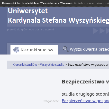
Uniwersytet Kardynała Stefana Wyszyńskiego w Warszawi
- Centralny System Uwierzytelni
przejdź do głównego portalu uczelni
Wyszukiwarka prze
Kierunki studiów
Kierunki studiów
>
Wszystkie studia
> Bezpieczeństwo w gospodarc
Bezpieczeństwo 
studia drugiego stopn
Bezpieczeństwo w gospoda
stacjonarne: