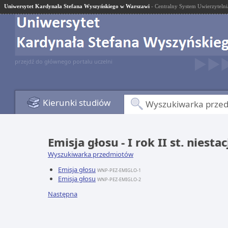
Uniwersytet Kardynała Stefana Wyszyńskiego w Warszawi
- Centralny System Uwierzytelni
przejdź do głównego portalu uczelni
Kierunki studiów
Wyszukiwarka prze
Emisja głosu - I rok II st. nies
Wyszukiwarka przedmiotów
Emisja głosu
WNP-PEZ-EMIGLO-1
Emisja głosu
WNP-PEZ-EMIGLO-2
Następna