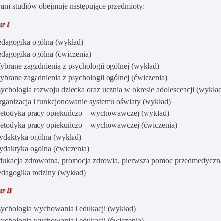
ram studiów obejmuje następujące przedmioty:
tr I
edagogika ogólna (wykład)
edagogika ogólna (ćwiczenia)
ybrane zagadnienia z psychologii ogólnej (wykład)
ybrane zagadnienia z psychologii ogólnej (ćwiczenia)
sychologia rozwoju dziecka oraz ucznia w okresie adolescencji (wykła
rganizacja i funkcjonowanie systemu oświaty (wykład)
etodyka pracy opiekuńczo – wychowawczej (wykład)
etodyka pracy opiekuńczo – wychowawczej (ćwiczenia)
ydaktyka ogólna (wykład)
ydaktyka ogólna (ćwiczenia)
dukacja zdrowotna, promocja zdrowia, pierwsza pomoc przedmedyczna
edagogika rodziny (wykład)
tr II
sychologia wychowania i edukacji (wykład)
sychologia wychowania i edukacji (ćwiczenia)