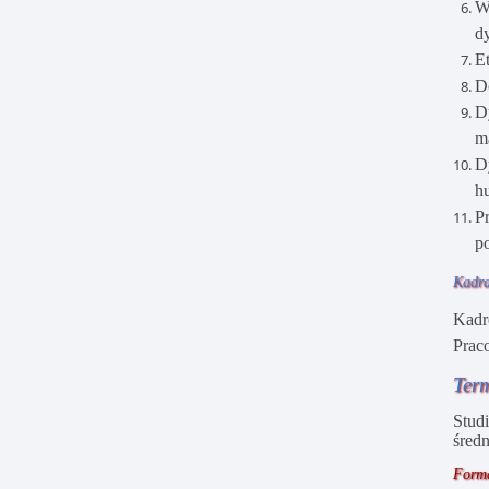
Wa
d
E
D
D
m
D
h
P
p
Kadra
Kadr
Prac
Term
Studi
śred
Form