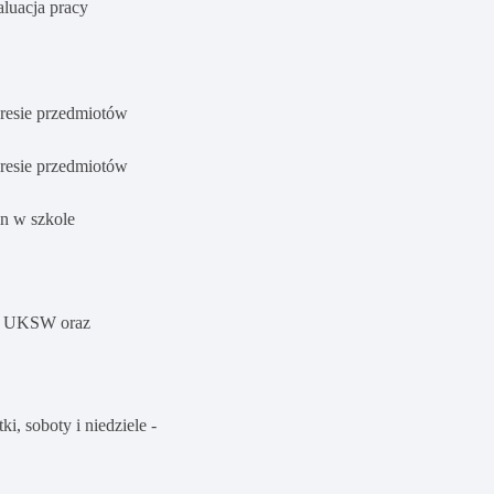
aluacja pracy
kresie przedmiotów
kresie przedmiotów
n w szkole
ch UKSW oraz
i, soboty i niedziele -