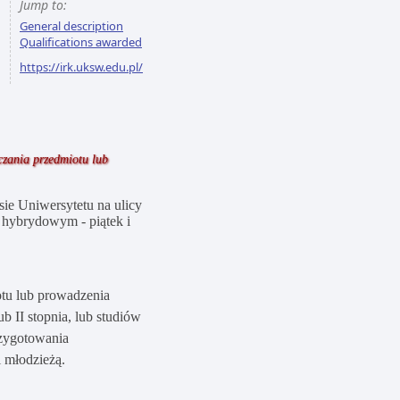
Jump to:
General description
Qualifications awarded
https://irk.uksw.edu.pl/
zania przedmiotu lub
sie Uniwersytetu na ulicy
 hybrydowym - piątek i
tu lub prowadzenia
b II stopnia, lub studiów
rzygotowania
 młodzieżą.