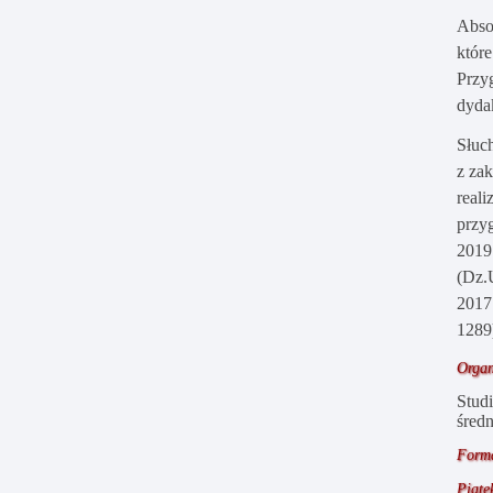
Abso
któr
Przy
dyda
Słuc
z za
real
przy
2019
(Dz.U
2017
1289
Organ
Studi
śred
Form
Piąt