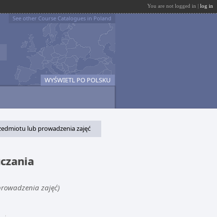
You are not logged in |
log in
See other Course Catalogues in Poland
WYŚWIETL PO POLSKU
edmiotu lub prowadzenia zajęć
czania
prowadzenia zajęć)