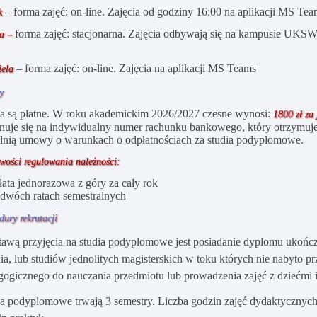
– forma zajęć: on-line. Zajęcia od godziny 16:00 na aplikacji MS Te
ek
forma zajęć: stacjonarna. Zajęcia odbywają się na kampusie UKS
ta –
– forma zajęć: on-line. Zajęcia na aplikacji MS Teams
iela
y
ia są płatne. W roku akademickim 2026/2027 czesne wynosi:
1800 zł za 
nuje się na indywidualny numer rachunku bankowego, który otrzymuje 
lnią umowy o warunkach o odpłatnościach za studia podyplomowe.
wości regulowania należności:
łata jednorazowa z góry za cały rok
 dwóch ratach semestralnych
dury rekrutacji
tawą przyjęcia na studia podyplomowe jest posiadanie dyplomu ukończe
ia, lub studiów jednolitych magisterskich w toku których nie nabyto p
gogicznego do nauczania przedmiotu lub prowadzenia zajęć z dziećmi i
ia podyplomowe trwają 3 semestry. Liczba godzin zajęć dydaktycznyc