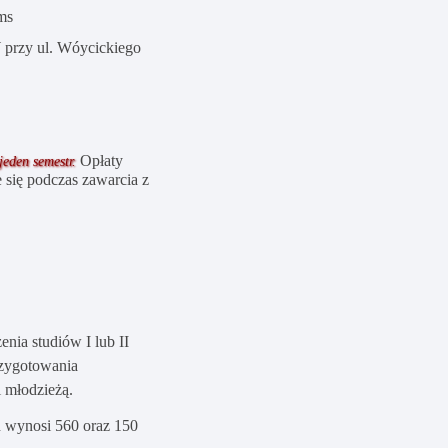
ams
W przy
ul. Wóycickiego
Opłaty
jeden semestr.
się podczas zawarcia z
nia studiów I lub II
rzygotowania
 młodzieżą.
h wynosi 560 oraz 150