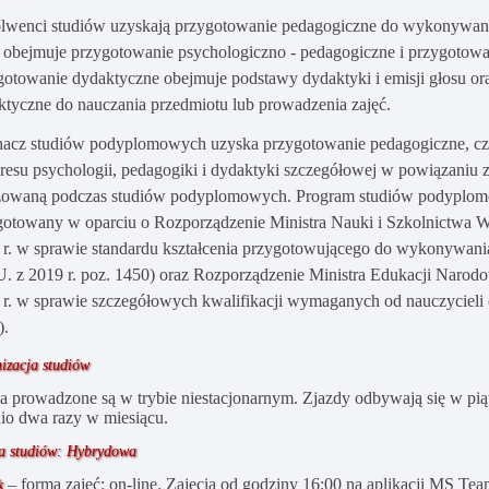
lwenci studiów uzyskają przygotowanie pedagogiczne do wykonywani
e obejmuje przygotowanie psychologiczno - pedagogiczne i przygotowa
gotowanie dydaktyczne obejmuje podstawy dydaktyki i emisji głosu or
ktyczne do nauczania przedmiotu lub prowadzenia zajęć.
hacz studiów podyplomowych uzyska przygotowanie pedagogiczne, czyl
kresu psychologii, pedagogiki i dydaktyki szczegółowej w powiązaniu 
izowaną podczas studiów podyplomowych. Program studiów podyplom
gotowany w oparciu o Rozporządzenie Ministra Nauki i Szkolnictwa Wy
 r. w sprawie standardu kształcenia przygotowującego do wykonywani
. z 2019 r. poz. 1450) oraz Rozporządzenie Ministra Edukacji Narodow
 r. w sprawie szczegółowych kwalifikacji wymaganych od nauczycieli (
).
izacja studiów
a prowadzone są w trybie niestacjonarnym. Zjazdy odbywają się w piątk
nio dwa razy w miesiącu.
a studiów:
Hybrydowa
– forma zajęć: on-line. Zajęcia od godziny 16:00 na aplikacji MS Te
ek