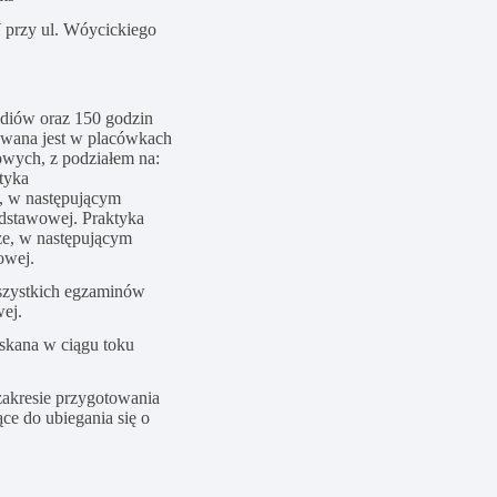
W przy
ul. Wóycickiego
udiów oraz 150 godzin
wana jest w placówkach
wych, z podziałem na:
tyka
, w następującym
odstawowej. Praktyka
ze, w następującym
owej.
szystkich egzaminów
ej.
skana w ciągu toku
akresie przygotowania
ce do ubiegania się o