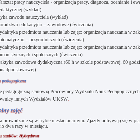
rsztat pracy nauczyciela - organizacja pracy, diagnoza, ocenianie i ew
ydaktycznej (wykład)
tyka zawodu nauczyciela (wykład)
oradztwo edukacyjno – zawodowe (ćwiczenia)
ydaktyka przedmiotu nauczania lub zajęć: organizacja nauczania w za
atematyczno – przyrodniczych (ćwiczenia)
ydaktyka przedmiotu nauczania lub zajęć: organizacja nauczania w za
umanistycznych i społecznych (ćwiczenia)
raktyka zawodowa dydaktyczna (60 h w szkole podstawowej; 60 godzi
onadpodstawowej)
 pedagogiczna
ę pedagogiczną stanowią Pracownicy Wydziału Nauk Pedagogiczny
ownicy innych Wydziałów UKSW
.
iny zajęć
a prowadzone są w trybie niestacjonarnym. Zjazdy odbywają się w piątk
nio dwa razy w miesiącu.
a studiów:
Hybrydowa