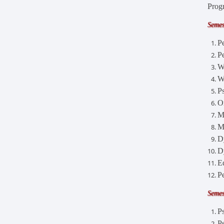
Prog
Semes
P
P
W
W
P
O
M
M
D
D
E
P
Semes
P
P