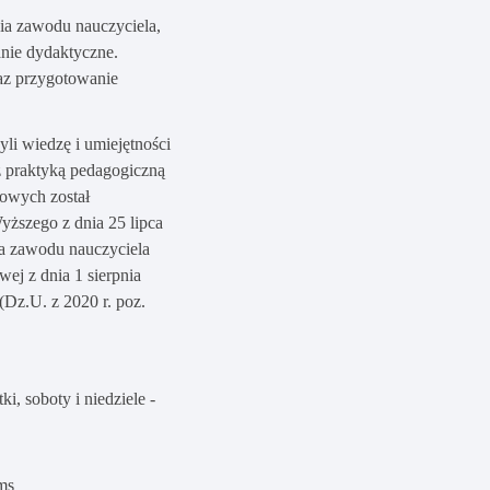
a zawodu nauczyciela,
nie dydaktyczne.
az przygotowanie
i wiedzę i umiejętności
z praktyką pedagogiczną
owych został
ższego z dnia 25 lipca
a zawodu nauczyciela
ej z dnia 1 sierpnia
Dz.U. z 2020 r. poz.
i, soboty i niedziele -
ams