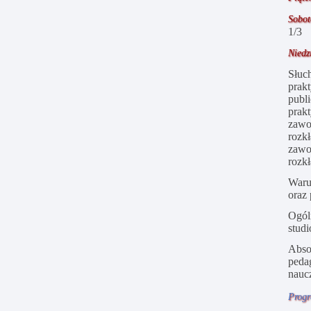
Sobo
1/3
Niedz
Słuc
prak
publ
prak
zaw
rozk
zawo
rozk
Waru
oraz
Ogól
stud
Abso
peda
naucz
Progr