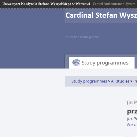
Uniwersytet Kardynała Stefana Wyszyńskiego w Warszawi
- Central Authentication System
go to the main portal
Study programmes
Study programmes
>
All studies
>
P
(in P
pr
(in 
Facu