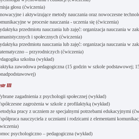
misja głosu (ćwiczenia)
nnowacyjne i aktywizujące metody nauczania oraz nowoczesne technolo
omunikacyjne w procesie nauczania - uczenia się (ćwiczenia)
ydaktyka przedmiotu nauczania lub zajęć: organizacja nauczania w za
umanistycznych i społecznych (ćwiczenia)
ydaktyka przedmiotu nauczania lub zajęć: organizacja nauczania w za
atematyczno – przyrodniczych (ćwiczenia)
edagogika szkolna (wykład)
raktyka zawodowa pedagogiczna (15 godzin w szkole podstawowej; 15
onadpodstawowej)
tr III
ybrane zagadnienia z psychologii społecznej (wykład)
spółczesne zagrożenia w szkole z profilaktyką (wykład)
etodyka pracy z uczniem ze specjalnymi potrzebami edukacyjnymi (ćw
spółpraca nauczyciela z uczniami i rodzicami z elementami komunikacji
ćwiczenia)
omoc psychologiczno – pedagogiczna (wykład)