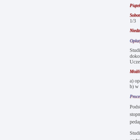
Piąt
Sobo
1/3
Niedz
Opłat
Stud
doko
Ucze
Możli
a) op
b) w
Proce
Pods
stopn
peda
Stud