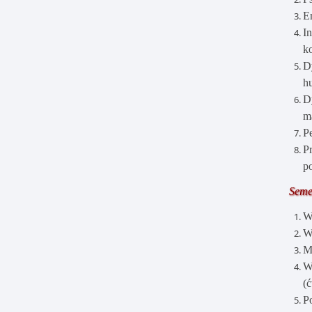
E
I
k
D
h
D
m
P
P
p
Semes
W
W
M
W
(
P