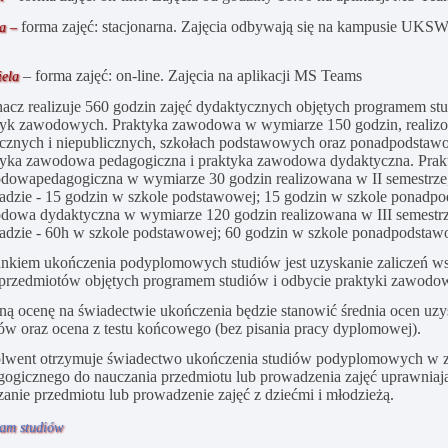
forma zajęć: stacjonarna. Zajęcia odbywają się na kampusie UKS
ta –
– forma zajęć: on-line. Zajęcia na aplikacji MS Teams
iela
hacz realizuje 560 godzin zajęć dydaktycznych objętych programem st
tyk zawodowych. Praktyka zawodowa w wymiarze 150 godzin, realizo
icznych i niepublicznych, szkołach podstawowych oraz ponadpodstawo
tyka zawodowa pedagogiczna i praktyka zawodowa dydaktyczna. Prak
odowa
pedagogiczna w wymiarze 30 godzin realizowana w II semestrze
ładzie - 15 godzin w szkole podstawowej; 15 godzin w szkole ponadp
dowa dydaktyczna w wymiarze 120 godzin realizowana w III semestr
ładzie - 60h w szkole podstawowej; 60 godzin w szkole ponadpodstaw
nkiem ukończenia podyplomowych studiów jest uzyskanie zaliczeń w
 przedmiotów objętych programem studiów i odbycie praktyki zawodow
ną ocenę na świadectwie ukończenia będzie stanowić średnia ocen uzy
iów oraz ocena z testu końcowego (bez pisania pracy dyplomowej).
lwent otrzymuje świadectwo ukończenia studiów podyplomowych w z
gogicznego do nauczania przedmiotu lub prowadzenia zajęć uprawniają
anie przedmiotu lub prowadzenie zajęć z dziećmi i młodzieżą.
am studiów