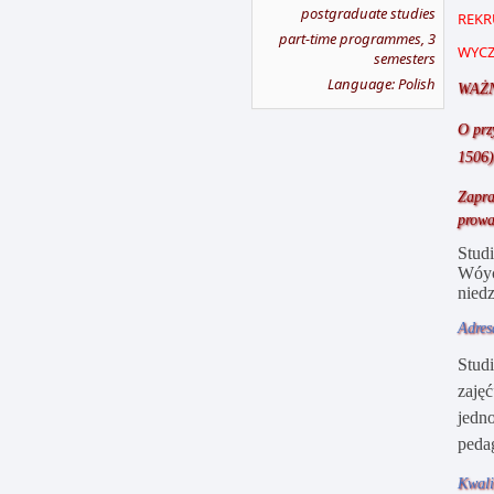
postgraduate studies
REKR
part-time programmes, 3
WYCZ
semesters
Language: Polish
WAŻN
O prz
1506)
Zapra
prowa
Studi
Wóyc
niedz
Adres
Stud
zajęć
jedn
peda
Kwali