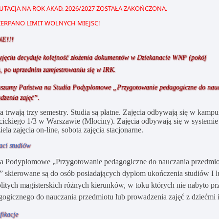
UTACJA NA ROK AKAD. 2026/2027 ZOSTAŁA ZAKOŃCZONA.
ERPANO LIMIT WOLNYCH MIEJSC!
E!!!
yjęciu decyduje kolejność złożenia dokumentów w Dziekanacie WNP (pokój
, po uprzednim zarejestrowaniu się w IRK.
szamy Państwa na Studia Podyplomowe „Przygotowanie pedagogiczne do nauc
dzenia zajęć”.
a trwają trzy semestry. Studia są płatne. Zajęcia odbywają się w kampu
ickiego 1/3 w Warszawie (Młociny). Zajęcia odbywają się w systemie
iela zajęcia on-line, sobota zajęcia stacjonarne.
aci studiów
ia Podyplomowe „Przygotowanie pedagogiczne do nauczania przedmio
” skierowane są do osób posiadających dyplom ukończenia studiów I lu
olitych magisterskich różnych kierunków, w toku których nie nabyto p
gogicznego do nauczania przedmiotu lub prowadzenia zajęć z dziećmi i
fikacje