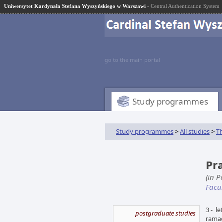
Uniwersytet Kardynała Stefana Wyszyńskiego w Warszawi
- Central Authentication System
go to the main portal
Study programmes
Study programmes
>
All studies
>
T
Pr
(in P
Facu
3 - l
postgraduate studies
ramac