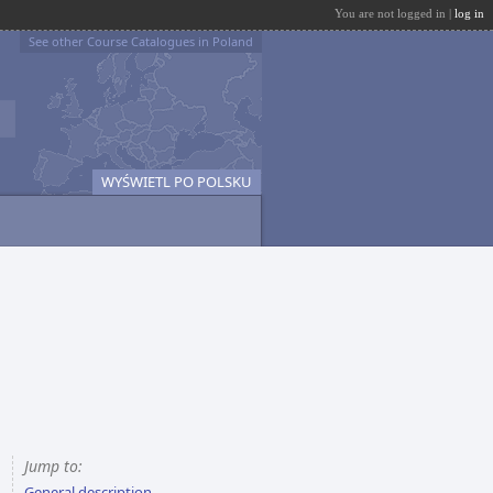
You are not logged in |
log in
See other Course Catalogues in Poland
WYŚWIETL PO POLSKU
Jump to:
General description