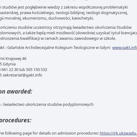
 studiów jest pogłębienie wiedzy z zakresu współczesnej problematyki
asterskiej, prawa kościelnego, teologii biblijnej, teologii dogmatycznej,
gii moralnej, ekumenizmu, duchowości, katechetyki.
ończeniu studiów uczestnicy otrzymają świadectwo ukończenia Studiów
lomowych, a także będą mieli możliwość (dowolnie) uzyskać tytuł licencjata t
dnoszenia kwalifikacji w ramach awansu zawodowego w szkole.
kt : Gdańskie Archidiecezjalne Kolegium Teologiczne w Gdyni
www.gakt.inf
rmii Krajowej 46
5 Gdynia
58 661 22 30 lub 505 150 532
l: sekretariat@gakt.info
ion awarded:
świadectwo ukończenia studiów podyplomowych
h)
procedures:
 the following page for details on admission procedures:
https://irk.uksw.edu.