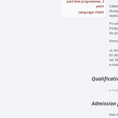
part-time programmes, 3
years
Celem
duszp
Language: Polish
teolo
Po uk
Podyp
do po
Konta
ul. A
81-36
tel. 
e-mai
Qualificat
(in Polis
Admission 
Visit