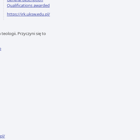
Qualifications awarded
https://irk.uksw.edu.pl/
eologii. Przyczyni się to
o
pl/