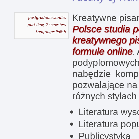
Kreatywne pisa
postgraduate studies
part-time, 2 semesters
Polsce studia 
Language: Polish
kreatywnego pi
formule online
.
podyplomowych
nabędzie kompet
pozwalające na 
różnych stylach
Literatura wy
Literatura pop
Publicystyka