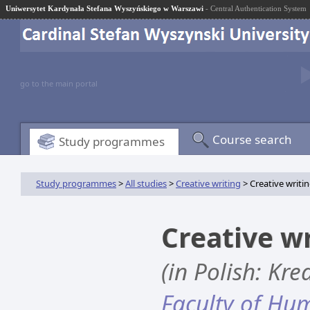
Uniwersytet Kardynała Stefana Wyszyńskiego w Warszawi
- Central Authentication System
go to the main portal
Course search
Study programmes
Study programmes
>
All studies
>
Creative writing
> Creative writi
Creative w
(in Polish: Kr
Faculty of Hum