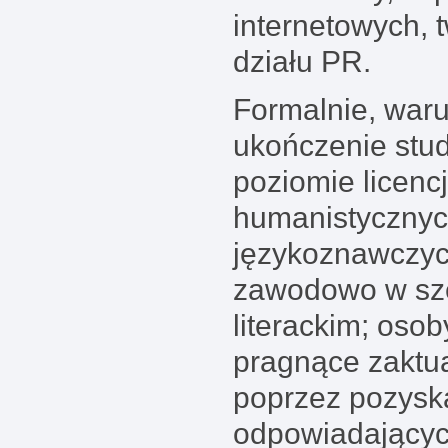
internetowych, 
działu PR.
Formalnie, waru
ukończenie stu
poziomie licenc
humanistycznych
językoznawczyc
zawodowo w sz
literackim; oso
pragnące zaktu
poprzez pozyska
odpowiadającyc