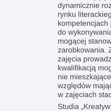
dynamicznie ro
rynku literacki
kompetencjach 
do wykonywani
mogącej stanow
zarobkowania. Z
zajęcia prowadz
kwalifikacją m
nie mieszkające
względów mając
w zajęciach sta
Studia „Kreatyw