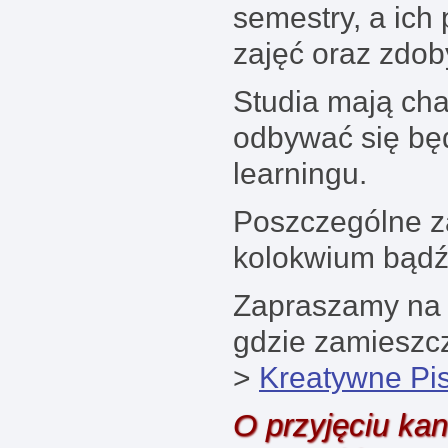
semestry, a ich
zajęć oraz zdo
Studia mają cha
odbywać się będ
learningu.
Poszczególne z
kolokwium bądź
Zapraszamy na 
gdzie zamieszcz
>
Kreatywne P
O przyjęciu ka