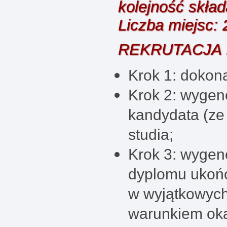
kolejność skła
Liczba miejsc: 
REKRUTACJA 
Krok 1: dokona
Krok 2: wygen
kandydata (ze 
studia;
Krok 3: wygen
dyplomu ukońc
w wyjątkowych
warunkiem oka