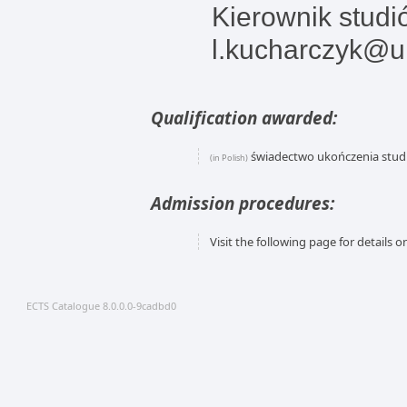
Kierownik studi
l.kucharczyk@u
Qualification awarded:
świadectwo ukończenia stu
(in Polish)
Admission procedures:
Visit the following page for details
ECTS Catalogue 8.0.0.0-9cadbd0