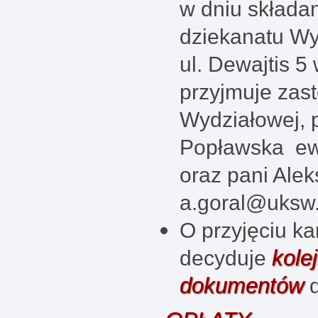
w dniu składa
dziekanatu Wy
ul. Dewajtis 
przyjmuje zast
Wydziałowej, 
Popławska ew
oraz pani Ale
a.goral@uksw.
O przyjęciu ka
kole
decyduje
dokumentów
d