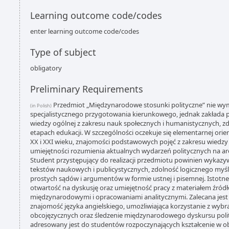
Learning outcome code/codes
enter learning outcome code/codes
Type of subject
obligatory
Preliminary Requirements
Przedmiot „Międzynarodowe stosunki polityczne” nie w
(in Polish)
specjalistycznego przygotowania kierunkowego, jednak zakłada
wiedzy ogólnej z zakresu nauk społecznych i humanistycznych, z
etapach edukacji. W szczególności oczekuje się elementarnej orien
XX i XXI wieku, znajomości podstawowych pojęć z zakresu wiedzy 
umiejętności rozumienia aktualnych wydarzeń politycznych na a
Student przystępujący do realizacji przedmiotu powinien wykazy
tekstów naukowych i publicystycznych, zdolność logicznego myś
prostych sądów i argumentów w formie ustnej i pisemnej. Istotn
otwartość na dyskusję oraz umiejętność pracy z materiałem źr
międzynarodowymi i opracowaniami analitycznymi. Zalecana je
znajomość języka angielskiego, umożliwiająca korzystanie z wyb
obcojęzycznych oraz śledzenie międzynarodowego dyskursu poli
adresowany jest do studentów rozpoczynających kształcenie w 