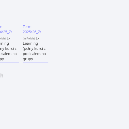
rm
Term
4/25_Z:
2025/26_Z:
E-
E-
olish)
(in Polish)
rning
Learning
łny kurs) z
(pełny kurs) z
ziałem na
podziałem na
py
grupy
ch