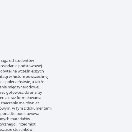
ymaga od studentów
 posiadanie podstawowej
dobytej na wcześniejszych
tacji w historii powszechnej
o społeczeństwie, a także
renie międzynarodowej.
wać gotowość do analizy
lenia oraz formułowania
e znaczenie ma również
ódłowym, w tym z dokumentami
st ponadto podstawowa
ranych materiałów
tycznego. Przedmiot
obszarze stosunków