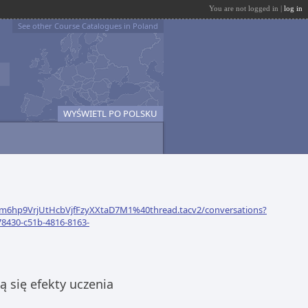
You are not logged in |
log in
See other Course Catalogues in Poland
WYŚWIETL PO POLSKU
m6hp9VrjUtHcbVjfFzyXXtaD7M1%40thread.tacv2/conversations?
8430-c51b-4816-8163-
 się efekty uczenia