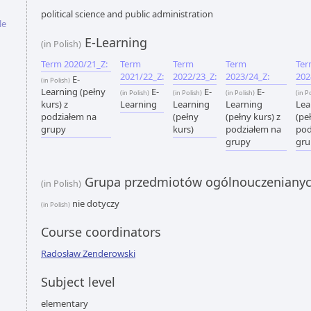
political science and public administration
le
E-Learning
(in Polish)
Term 2020/21_Z:
Term
Term
Term
Te
2021/22_Z:
2022/23_Z:
2023/24_Z:
202
E-
(in Polish)
Learning (pełny
E-
E-
E-
(in Polish)
(in Polish)
(in Polish)
(in P
kurs) z
Learning
Learning
Learning
Lea
podziałem na
(pełny
(pełny kurs) z
(pe
grupy
kurs)
podziałem na
pod
grupy
gru
Grupa przedmiotów ogólnouczeniany
(in Polish)
nie dotyczy
(in Polish)
Course coordinators
Radosław Zenderowski
Subject level
elementary