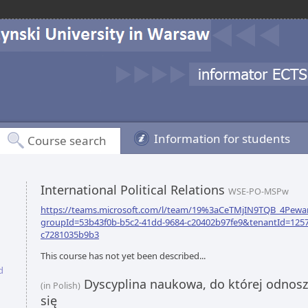
Information for students
Course search
International Political Relations
WSE-PO-MSPw
https://teams.microsoft.com/l/team/19%3aCeTMjIN9TQB_4Pewa
groupId=53b43f0b-b5c2-41dd-9684-c20402b97fe9&tenantId=1257
c7281035b9b3
This course has not yet been described...
d
Dyscyplina naukowa, do której odnoszą
(in Polish)
się