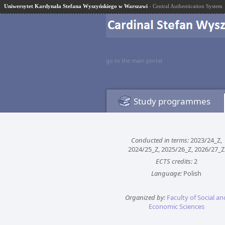
Uniwersytet Kardynała Stefana Wyszyńskiego w Warszawi
- Central Authentication System
go to the main portal
Study programmes
Conducted in terms:
2023/24_Z,
2024/25_Z, 2025/26_Z, 2026/27_Z
ECTS credits:
2
Language:
Polish
Organized by:
Faculty of Social an
Economic Sciences