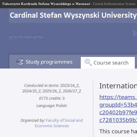
Uniwersytet Kardynała Stefana Wyszyńskiego w Warszawi
- Central Authentication System
go to the main portal
Study programmes
Course search
Internation
Conducted in terms:
2023/24_Z,
2024/25_Z, 2025/26_Z, 2026/27_Z
https://team
ECTS credits:
3
groupId=53b4
Language:
Polish
c20402b97fe9
c7281035b9b
Organized by:
Faculty of Social and
Economic Sciences
This course ha