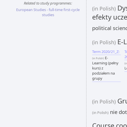
Related to study programmes:
Dys
(in Polish)
European Studies - full-time first-cycle
studies
efekty ucze
political scie
E-L
(in Polish)
Term 2020/21_Z:
T
2
E-
(in Polish)
Learning (pełny
(i
kurs) z
L
podziałem na
grupy
Gru
(in Polish)
nie dot
(in Polish)
Course coo