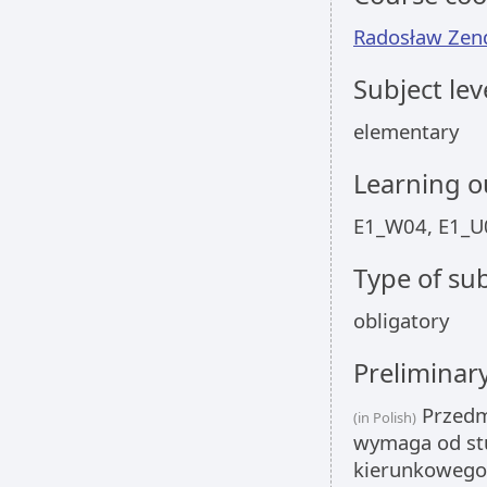
Radosław Zen
Subject lev
elementary
Learning 
E1_W04, E1_U
Type of sub
obligatory
Preliminar
Przedmi
(in Polish)
wymaga od st
kierunkowego,