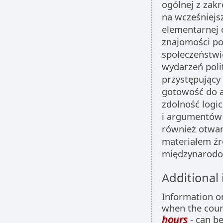
ogólnej z zak
na wcześniejs
elementarnej o
znajomości po
społeczeństwi
wydarzeń poli
przystępujący
gotowość do a
zdolność logi
i argumentów 
również otwar
materiałem ź
międzynarodow
Additional
Information 
when the cour
hours
- can be