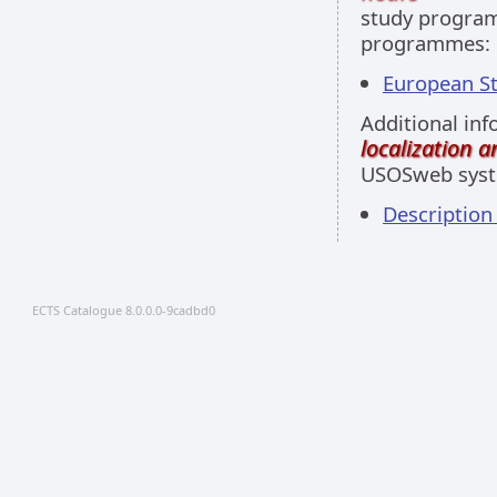
study programm
programmes:
European Stu
Additional inf
localization 
USOSweb sys
Descriptio
ECTS Catalogue 8.0.0.0-9cadbd0