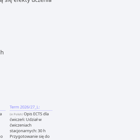
ch
Term 2026/27_L:
a
Opis ECTS dla
(in Polish)
ćwiczeń: Udział w
ćwiczeniach
stacjonarnych: 30 h
do
Przygotowanie się do