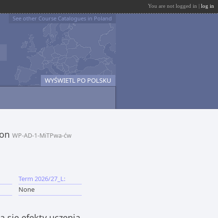
You are not logged in |
log in
See other Course Catalogues in Poland
WYŚWIETL PO POLSKU
ion
WP-AD-1-MiTPwa-ćw
Term 2026/27_L:
None
 się efekty uczenia