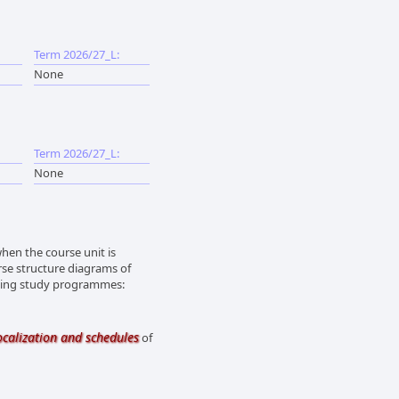
Term 2026/27_L:
None
Term 2026/27_L:
None
en the course unit is
rse structure diagrams of
owing study programmes:
ocalization and schedules
of