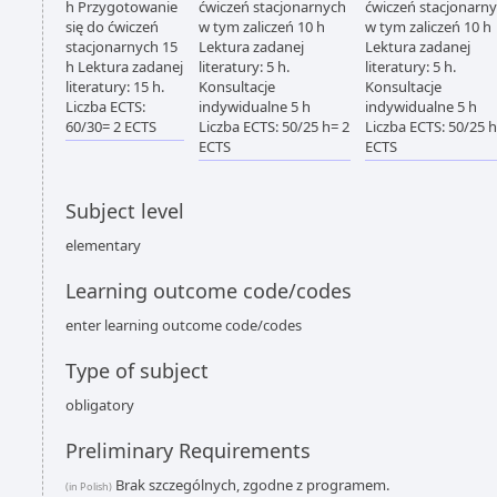
h Przygotowanie
ćwiczeń stacjonarnych
ćwiczeń stacjonarn
się do ćwiczeń
w tym zaliczeń 10 h
w tym zaliczeń 10 h
stacjonarnych 15
Lektura zadanej
Lektura zadanej
h Lektura zadanej
literatury: 5 h.
literatury: 5 h.
literatury: 15 h.
Konsultacje
Konsultacje
Liczba ECTS:
indywidualne 5 h
indywidualne 5 h
60/30= 2 ECTS
Liczba ECTS: 50/25 h= 2
Liczba ECTS: 50/25 h
ECTS
ECTS
Subject level
elementary
Learning outcome code/codes
enter learning outcome code/codes
Type of subject
obligatory
Preliminary Requirements
Brak szczególnych, zgodne z programem.
(in Polish)