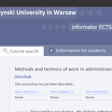
Information for students
Course search
Methods and technics of work in administrat
http://brak
This course has not yet been described...
Term 2023/24_L:
Term 2024/25_L:
Term 2025/26_L:
None
None
None
Dyscyplina naukowa, do której odnoszą