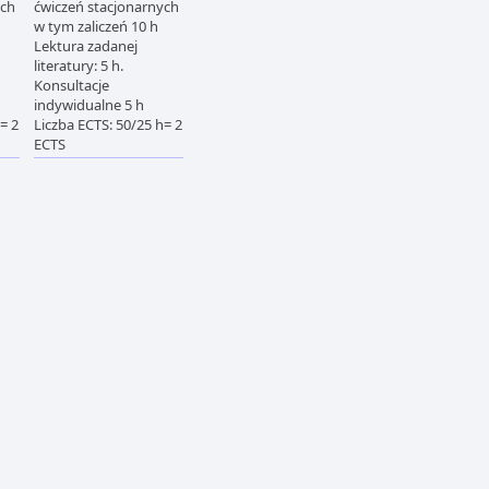
ych
ćwiczeń stacjonarnych
w tym zaliczeń 10 h
Lektura zadanej
literatury: 5 h.
Konsultacje
indywidualne 5 h
= 2
Liczba ECTS: 50/25 h= 2
ECTS