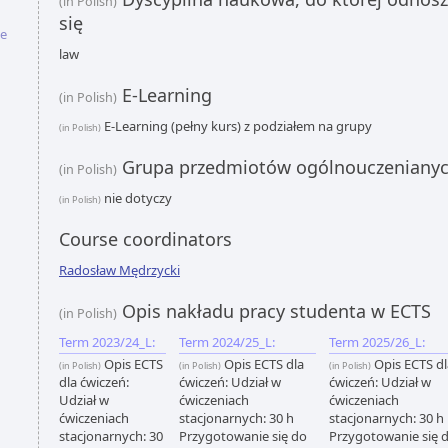
(in Polish)
się
le
law
E-Learning
(in Polish)
E-Learning (pełny kurs) z podziałem na grupy
(in Polish)
Grupa przedmiotów ogólnouczeniany
(in Polish)
nie dotyczy
(in Polish)
Course coordinators
Radosław Mędrzycki
Opis nakładu pracy studenta w ECTS
(in Polish)
Term 2023/24_L:
Term 2024/25_L:
Term 2025/26_L:
Opis ECTS
Opis ECTS dla
Opis ECTS dl
(in Polish)
(in Polish)
(in Polish)
dla ćwiczeń:
ćwiczeń: Udział w
ćwiczeń: Udział w
Udział w
ćwiczeniach
ćwiczeniach
ćwiczeniach
stacjonarnych: 30 h
stacjonarnych: 30 h
stacjonarnych: 30
Przygotowanie się do
Przygotowanie się 