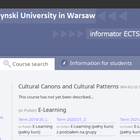
Information for students
Course search
Cultural Canons and Cultural Patterns
WH-KU-II-
This course has not yet been described...
E-Learning
(in Polish)
es
Term 2019/20_L:
Term 2020/21_Z:
Term 2021/
E-Learning
E-Learning (pełny kurs)
E-L
(in Polish)
(in Polish)
(in Polish)
(pełny kurs)
z podziałem na grupy
(pełny kur
d