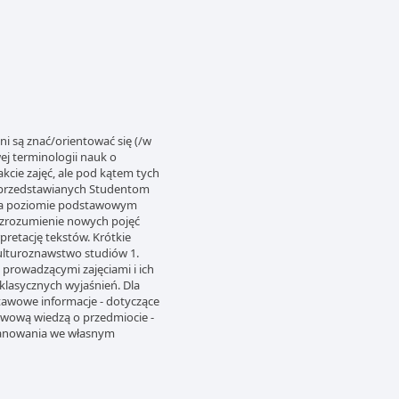
i są znać/orientować się (/w
j terminologii nauk o
kcie zajęć, ale pod kątem tych
w przedstawianych Studentom
ę na poziomie podstawowym
 zrozumienie nowych pojęć
pretację tekstów. Krótkie
ulturoznawstwo studiów 1.
z prowadzącymi zajęciami i ich
klasycznych wyjaśnień. Dla
awowe informacje - dotyczące
awową wiedzą o przedmiocie -
opanowania we własnym