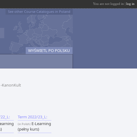
You are not logged in |
log in
See other Course Catalogues in Poland
WYŚWIETL PO POLSKU
1-KanonKult
22_L:
Term 2022/23_L:
earning
E-Learning
(in Polish)
s)
(pełny kurs)