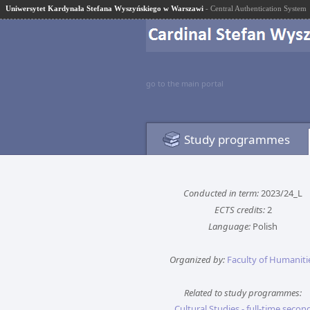
Uniwersytet Kardynała Stefana Wyszyńskiego w Warszawi
- Central Authentication System
go to the main portal
Study programmes
Conducted in term:
2023/24_L
ECTS credits:
2
Language:
Polish
Organized by:
Faculty of Humaniti
Related to study programmes:
Cultural Studies - full-time secon