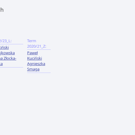
ch
/23_L:
Term
2020/21_Z:
iński
ajkowska
Paweł
a Złocka-
Kuciński
ka
Agnieszka
Smaga