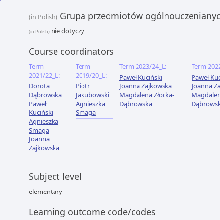
Grupa przedmiotów ogólnouczeniany
(in Polish)
nie dotyczy
(in Polish)
Course coordinators
Term
Term
Term 2023/24_L:
Term 2022
2021/22_L:
2019/20_L:
Paweł Kuciński
Paweł Kuc
Dorota
Piotr
Joanna Zajkowska
Joanna Z
Dąbrowska
Jakubowski
Magdalena Złocka-
Magdalen
Paweł
Agnieszka
Dąbrowska
Dąbrows
Kuciński
Smaga
Agnieszka
Smaga
Joanna
Zajkowska
Subject level
elementary
Learning outcome code/codes