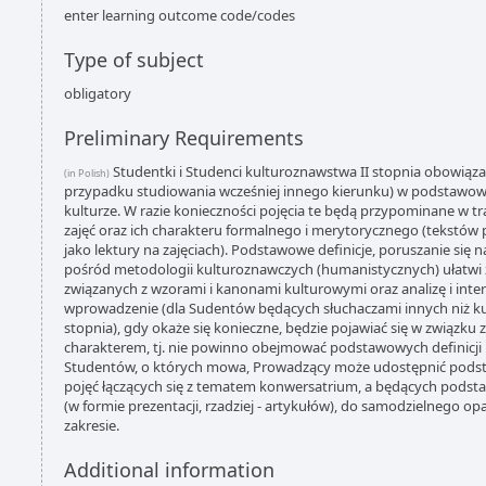
enter learning outcome code/codes
Type of subject
obligatory
Preliminary Requirements
Studentki i Studenci kulturoznawstwa II stopnia obowiązan
(in Polish)
przypadku studiowania wcześniej innego kierunku) w podstawowe
kulturze. W razie konieczności pojęcia te będą przypominane w tra
zajęć oraz ich charakteru formalnego i merytorycznego (tekstó
jako lektury na zajęciach). Podstawowe definicje, poruszanie si
pośród metodologii kulturoznawczych (humanistycznych) ułatwi
związanych z wzorami i kanonami kulturowymi oraz analizę i inter
wprowadzenie (dla Sudentów będących słuchaczami innych niż k
stopnia), gdy okaże się konieczne, będzie pojawiać się w związku 
charakterem, tj. nie powinno obejmować podstawowych definicji 
Studentów, o których mowa, Prowadzący może udostępnić podst
pojęć łączących się z tematem konwersatrium, a będących podst
(w formie prezentacji, rzadziej - artykułów), do samodzielnego 
zakresie.
Additional information