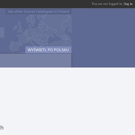
You are not logged in |
log in
See other Course Catalogues in Poland
WYŚWIETL PO POLSKU
ch