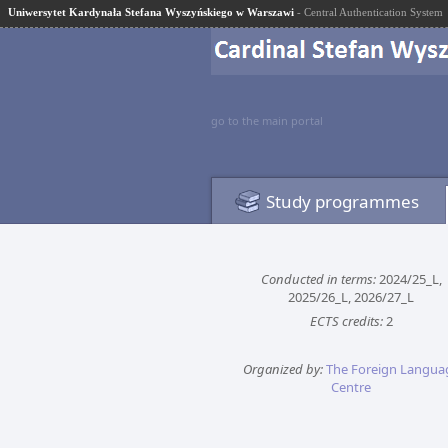
Uniwersytet Kardynała Stefana Wyszyńskiego w Warszawi
- Central Authentication System
go to the main portal
Study programmes
Conducted in terms:
2024/25_L,
2025/26_L, 2026/27_L
ECTS credits:
2
Organized by:
The Foreign Langua
Centre