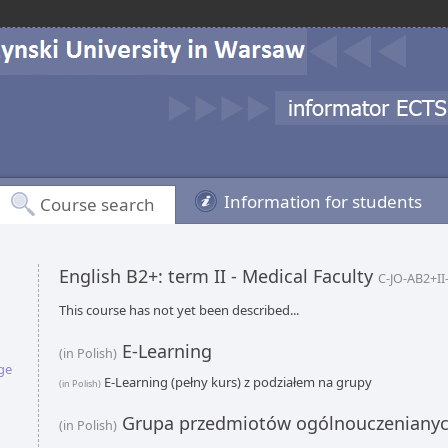
Information for students
Course search
English B2+: term II - Medical Faculty
C-JO-AB2+I
This course has not yet been described...
E-Learning
(in Polish)
ge
E-Learning (pełny kurs) z podziałem na grupy
(in Polish)
Grupa przedmiotów ogólnouczeniany
(in Polish)