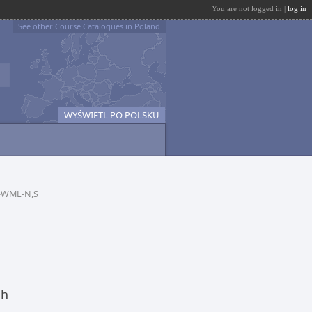
You are not logged in |
log in
See other Course Catalogues in Poland
WYŚWIETL PO POLSKU
I-WML-N,S
ch