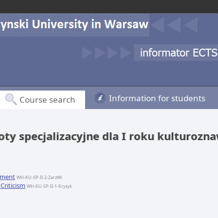
Information for students
Course search
ty specjalizacyjne dla I roku kulturozna
ement
WH-KU-SP-II-2-ZarzWi
Criticism
WH-KU-SP-II-1-Krytyk