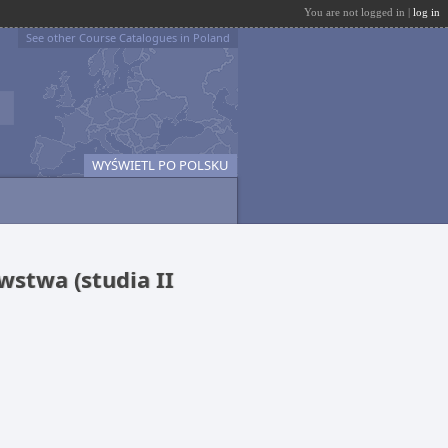
You are not logged in |
log in
See other Course Catalogues in Poland
WYŚWIETL PO POLSKU
wstwa (studia II