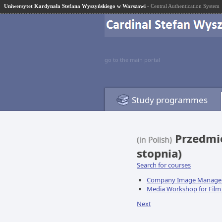
Uniwersytet Kardynała Stefana Wyszyńskiego w Warszawi
- Central Authentication System
go to the main portal
Study programmes
Przedmio
(in Polish)
stopnia)
Search for courses
Company Image Manag
Media Workshop for Film 
Next