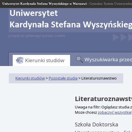
Uniwersytet Kardynała Stefana Wyszyńskiego w Warszawi
- Centralny System Uwierzytelni
przejdź do głównego portalu uczelni
Wyszukiwarka prze
Kierunki studiów
Kierunki studiów
>
Pozostałe studia
> Literaturoznawstwo
Literaturoznaws
Uwaga na filtr: Oglądasz studia 
Może chcesz
zobaczyć wszystkie
Szkoła Doktorska