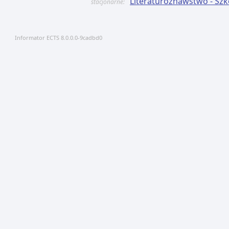
Literaturoznawstwo - Sz
stacjonarne:
Informator ECTS 8.0.0.0-9cadbd0