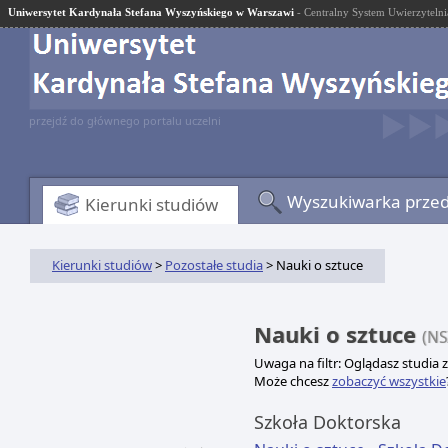
Uniwersytet Kardynała Stefana Wyszyńskiego w Warszawi
- Centralny System Uwierzytelni
przejdź do głównego portalu uczelni
Wyszukiwarka prze
Kierunki studiów
Kierunki studiów
>
Pozostałe studia
> Nauki o sztuce
Nauki o sztuce
(NS
Uwaga na filtr: Oglądasz studia 
Może chcesz
zobaczyć wszystkie
Szkoła Doktorska