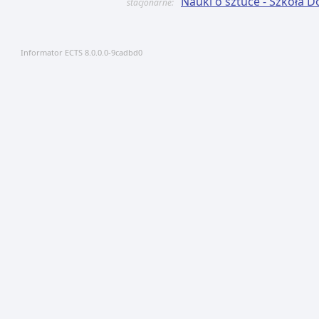
Nauki o sztuce - Szkoła 
stacjonarne:
Informator ECTS 8.0.0.0-9cadbd0