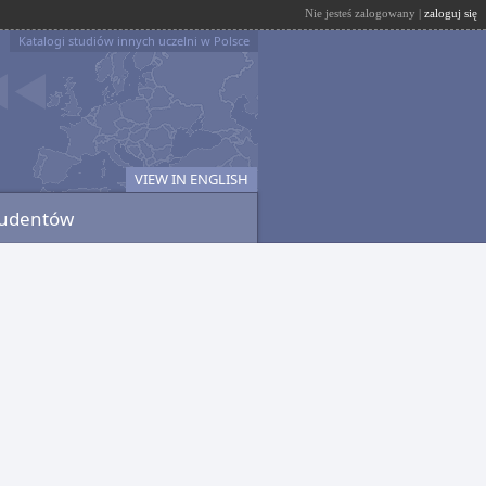
Nie jesteś zalogowany |
zaloguj się
Katalogi studiów innych uczelni w Polsce
VIEW IN ENGLISH
tudentów