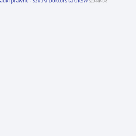
auki prawne - Szkoła Doktorska UKSW
SzD-NP-DR