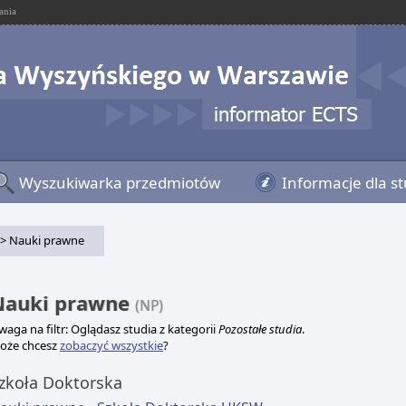
ania
Wyszukiwarka przedmiotów
Informacje dla s
> Nauki prawne
Nauki prawne
(NP)
aga na filtr: Oglądasz studia z kategorii
Pozostałe studia
.
oże chcesz
zobaczyć wszystkie
?
zkoła Doktorska