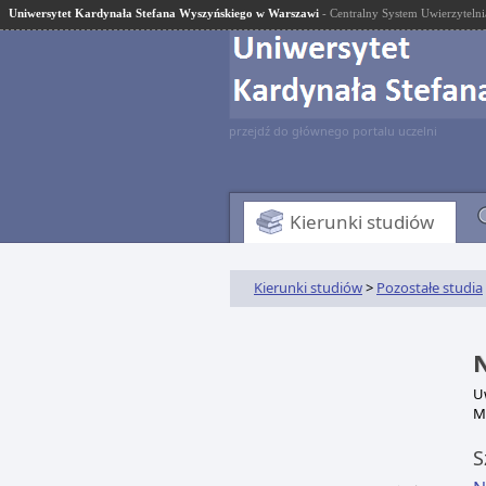
Uniwersytet Kardynała Stefana Wyszyńskiego w Warszawi
- Centralny System Uwierzytelni
przejdź do głównego portalu uczelni
Kierunki studiów
Kierunki studiów
>
Pozostałe studia
Uw
M
S