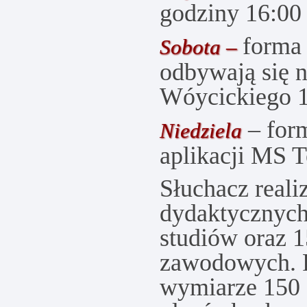
godziny 16:00
forma 
Sobota –
odbywają się
Wóycickiego 1
– form
Niedziela
aplikacji MS 
Słuchacz reali
dydaktycznych
studiów oraz 1
zawodowych. 
wymiarze 150 g