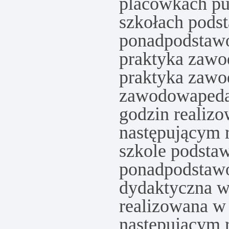
placówkach pub
szkołach pods
ponadpodstawo
praktyka zawo
praktyka zawo
zawodowa
ped
godzin realizo
następującym r
szkole podsta
ponadpodstaw
dydaktyczna w
realizowana w 
następującym r