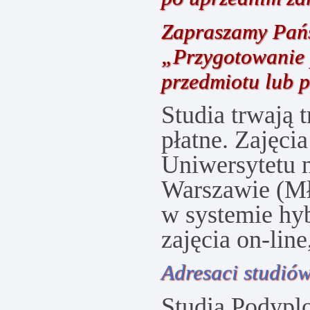
Zapraszamy Pań
„Przygotowanie 
przedmiotu lub 
Studia trwają t
płatne. Zajęci
Uniwersytetu 
Warszawie (Mł
w systemie hyb
zajęcia on-line
Adresaci studió
Studia Podyp