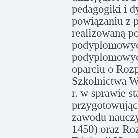
pedagogiki i 
powiązaniu z 
realizowaną p
podyplomowyc
podyplomowyc
oparciu o Rozp
Szkolnictwa W
r. w sprawie s
przygotowują
zawodu nauczyc
1450) oraz Ro