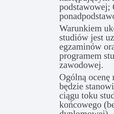
podstawowej; 
ponadpodstaw
Warunkiem uk
studiów jest u
egzaminów ora
programem stu
zawodowej.
Ogólną ocenę 
będzie stanow
ciągu toku stu
końcowego (be
dyplomowej).