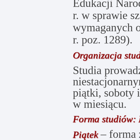
Edukacji Narod
r. w sprawie s
wymaganych od
r. poz. 1289).
Organizacja stu
Studia prowadz
niestacjonarn
piątki, soboty 
w miesiącu.
Forma studiów:
– forma 
Piątek