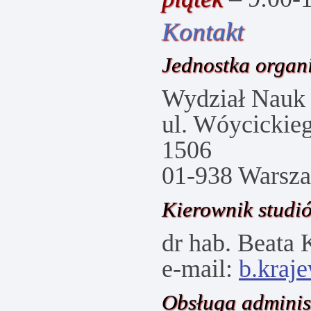
Kontakt
Jednostka organ
Wydział Nauk
ul. Wóycickieg
1506
01-938 Warsz
Kierownik studi
dr hab. Beata
e-mail:
b.kraj
Obsługa adminis