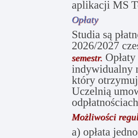
aplikacji MS 
Opłaty
Studia są pła
2026/2027 cze
Opłaty 
semestr.
indywidualny 
który otrzymuj
Uczelnią umo
odpłatnościac
Możliwości regu
a) opłata jedn