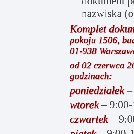
dokument p
nazwiska (o
Komplet dokum
pokoju 1506, bud
01-938 Warszaw
od 02 czerwca 20
godzinach:
poniedziałek
– 
wtorek
– 9:00-
czwartek
– 9:0
piątek
– 9:00-