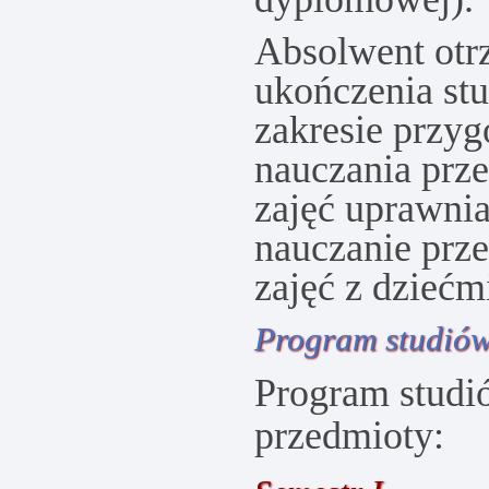
Absolwent otr
ukończenia s
zakresie przy
nauczania prz
zajęć uprawnia
nauczanie prz
zajęć z dziećm
Program studió
Program studi
przedmioty: