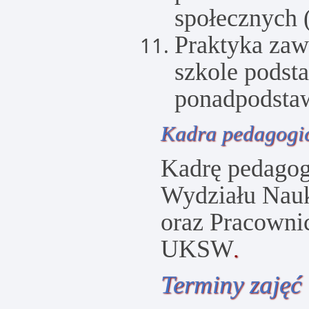
społecznych 
Praktyka zaw
szkole podst
ponadpodsta
Kadra pedagogi
Kadrę pedagog
Wydziału Nau
oraz Pracowni
UKSW
.
Terminy zajęć