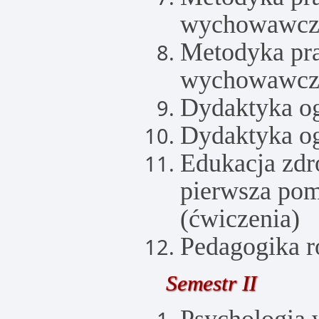
wychowawcze
Metodyka pra
wychowawcze
Dydaktyka og
Dydaktyka og
Edukacja zdr
pierwsza po
(ćwiczenia)
Pedagogika r
Semestr II