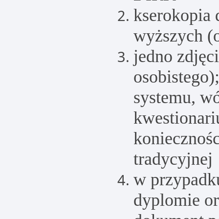
kserokopia
wyższych (o
jedno zdjęc
osobistego)
systemu, wó
kwestionari
koniecznośc
tradycyjnej
w przypadk
dyplomie or