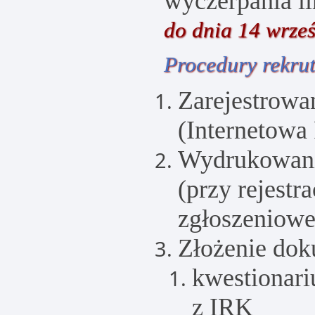
wyczerpania li
do dnia 14 wrześ
Procedury rekrut
Zarejestrowa
(Internetowa
Wydrukowani
(przy rejestr
zgłoszeniow
Złożenie do
kwestionar
z IRK