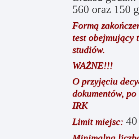
560 oraz 150 g
Formą zakończen
test obejmujący 
studiów.
WAŻNE!!!
O przyjęciu decy
dokumentów, po 
IRK
40
Limit miejsc:
Minimalna liczb