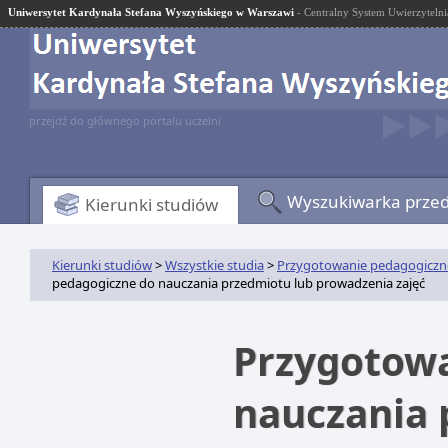
Uniwersytet Kardynała Stefana Wyszyńskiego w Warszawi
- Centralny System Uwierzytelni
przejdź do głównego portalu uczelni
Wyszukiwarka prze
Kierunki studiów
Kierunki studiów
>
Wszystkie studia
>
Przygotowanie pedagogiczne
pedagogiczne do nauczania przedmiotu lub prowadzenia zajęć
Przygotowa
nauczania 