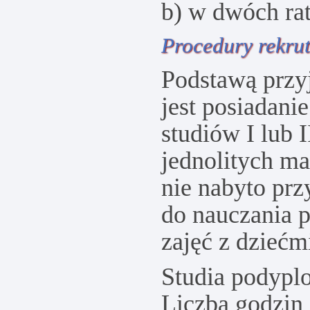
b) w dwóch ra
Procedury rekrut
Podstawą przy
jest posiadan
studiów I lub I
jednolitych ma
nie nabyto pr
do nauczania 
zajęć z dziećm
Studia podypl
Liczba godzin