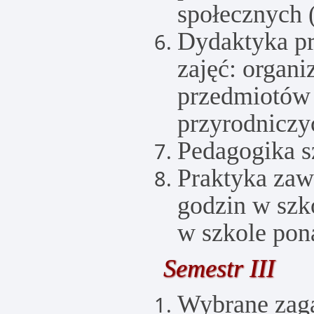
społecznych 
Dydaktyka pr
zajęć: organi
przedmiotów
przyrodniczy
Pedagogika s
Praktyka za
godzin w szk
w szkole po
Semestr III
Wybrane zaga