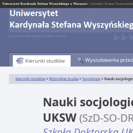
Uniwersytet Kardynała Stefana Wyszyńskiego w Warszawi
- Centralny System Uwierzytelni
przejdź do głównego portalu uczelni
Wyszukiwarka prze
Kierunki studiów
Kierunki studiów
>
Wszystkie studia
>
Socjologia
> Nauki socjologi
Nauki socjologi
UKSW
(SzD-SO-DR
Szkoła Doktorska U