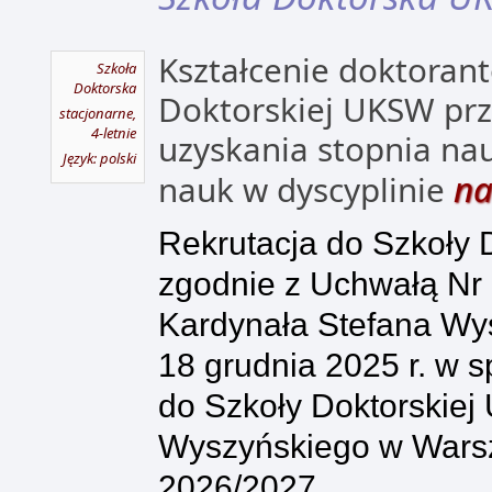
Kształcenie doktoran
Szkoła
Doktorska
Doktorskiej UKSW pr
stacjonarne,
4-letnie
uzyskania stopnia n
Język: polski
na
nauk w dyscyplinie
Rekrutacja do Szkoły
zgodnie z Uchwałą Nr
Kardynała Stefana Wy
18 grudnia 2025 r. w s
do Szkoły Doktorskiej
Wyszyńskiego w Warsz
2026/2027.