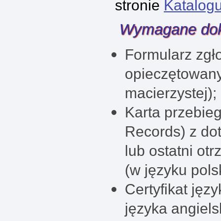
stronie
Katalog
Wymagane dok
Formularz zgł
opieczętowany
macierzystej);
Karta przebieg
Records) z do
lub ostatni ot
(w języku pols
Certyfikat ję
języka angiels