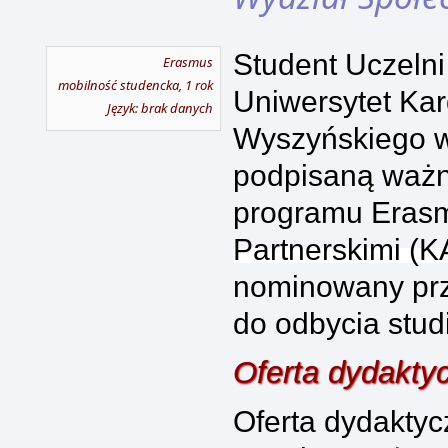
Student Uczelni
Erasmus
mobilność studencka, 1 rok
Uniwersytet Kar
Język: brak danych
Wyszyńskiego 
podpisaną ważn
programu
Eras
Partnerskimi (
nominowany prz
do odbycia stu
Oferta dydakty
Oferta dydakty