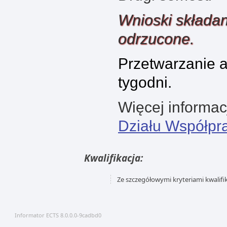
Wnioski składan
odrzucone.
Przetwarzanie a
tygodni.
Więcej informac
Działu Współpr
Kwalifikacja:
Ze szczegółowymi kryteriami kwalifi
Informator ECTS 8.0.0.0-9cadbd0