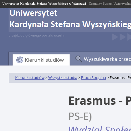
Uniwersytet Kardynała Stefana Wyszyńskiego w Warszawi
- Centralny System Uwierzytelni
przejdź do głównego portalu uczelni
Wyszukiwarka prze
Kierunki studiów
Kierunki studiów
>
Wszystkie studia
>
Praca Socjalna
> Erasmus - Pr
Erasmus - 
PS-E)
Wydział Społe