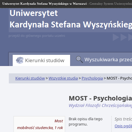
Uniwersytet Kardynała Stefana Wyszyńskiego w Warszawi
- Centralny System Uwierzytelni
przejdź do głównego portalu uczelni
Wyszukiwarka prze
Kierunki studiów
Kierunki studiów
>
Wszystkie studia
>
Psychologia
> MOST - Psycho
MOST - Psychologi
Wydział Filozofii Chrześcijańskie
Brak opisu dla tego
Spis treśc
Most
programu.
Opis ogól
mobilność studencka, 1 rok