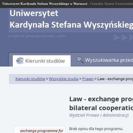
Uniwersytet Kardynała Stefana Wyszyńskiego w Warszawi
- Centralny System Uwierzytelni
przejdź do głównego portalu uczelni
Wyszukiwarka prze
Kierunki studiów
Kierunki studiów
>
Wszystkie studia
>
Prawo
> Law - exchange prog
Law - exchange pro
bilateral cooperat
Wydział Prawa i Administracji
Brak opisu dla tego programu.
exchange programme for