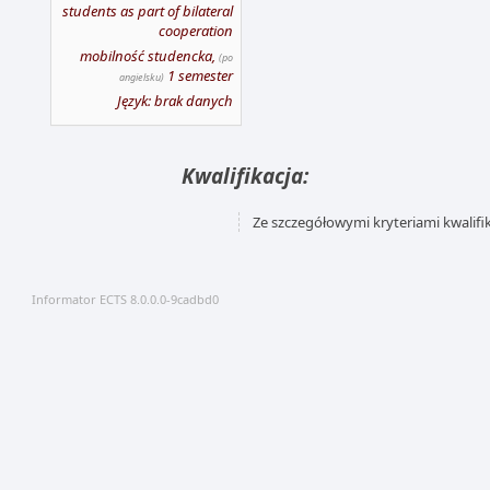
students as part of bilateral
cooperation
mobilność studencka,
(po
1 semester
angielsku)
Język: brak danych
Kwalifikacja:
Ze szczegółowymi kryteriami kwalifi
Informator ECTS 8.0.0.0-9cadbd0