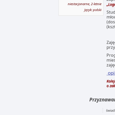
niestacjonarne, 2-letnie
„Logo
Język: polski
Stud
mło
(dos
(ksz
Zaję
przy
Prog
mies
zaję
opi
Kole
o zak
Przyznawan
świad