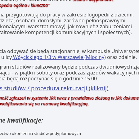
.
pedia ogólna i kliniczna”
ia przygotowują do pracy w zakresie logopedii z dziećmi,
dzieżą, osobami dorosłymi, zarówno pełnosprawnymi
konalącymi warsztat mowy), jak również z zaburzeniami
tałtowanie kompetencji komunikacyjnych i społecznych).
cia odbywać się będą stacjonarnie, w kampusie Uniwersytetu
 ulicy
Wóycickiego 1/3 w Warszawie (Młociny)
oraz zdalnie.
ram studiów realizowany będzie podczas dwudniowych zja
iącu - w piątki i soboty oraz podczas zjazdów wakacyjnych i
cia będą rozpoczynać się o godzinie 15.00.
s studiów / procedura rekrutacji (kliknij)
jność zgłoszeń w systemie IRK wraz z prawidłowo złożoną w IRK dokum
walifikowaniu się na rozmowę kwalifikacyjną.
e kwalifikacje:
ectwo ukończenia studiów podyplomowych