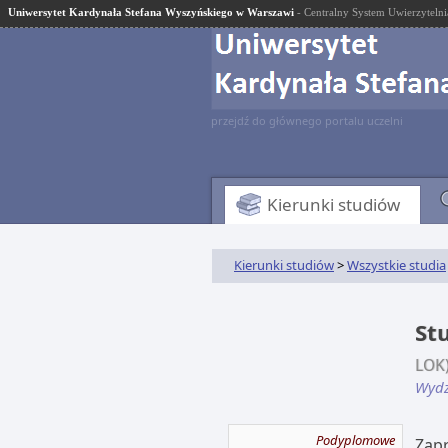
Uniwersytet Kardynała Stefana Wyszyńskiego w Warszawi
- Centralny System Uwierzytelni
przejdź do głównego portalu uczelni
Kierunki studiów
Kierunki studiów
>
Wszystkie studia
St
LOK
Wydz
Podyplomowe
Zap