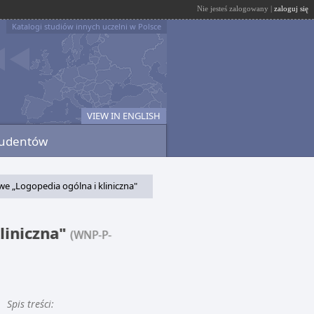
Nie jesteś zalogowany |
zaloguj się
Katalogi studiów innych uczelni w Polsce
VIEW IN ENGLISH
tudentów
 „Logopedia ogólna i kliniczna"
liniczna"
(WNP-P-
Spis treści: