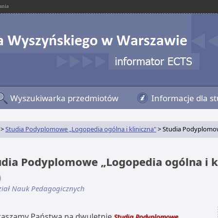
ania
Wyszukiwarka przedmiotów
Informacje dla s
>
Studia Podyplomowe „Logopedia ogólna i kliniczna"
> Studia Podyplomowe
udia Podyplomowe „Logopedia ogólna i k
)
iał Nauk Pedagogicznych
raszamy Państwa na dwuletnie
Studia Podyplomowe