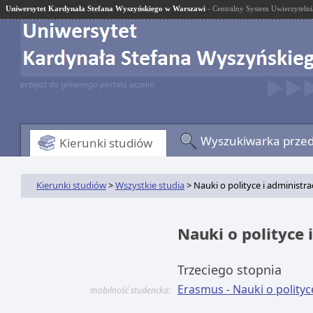
Uniwersytet Kardynała Stefana Wyszyńskiego w Warszawi
- Centralny System Uwierzytelni
przejdź do głównego portalu uczelni
Wyszukiwarka prze
Kierunki studiów
Kierunki studiów
>
Wszystkie studia
> Nauki o polityce i administrac
Nauki o polityce 
Trzeciego stopnia
Erasmus - Nauki o polityc
mobilność studencka: