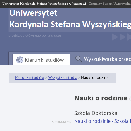
Uniwersytet Kardynała Stefana Wyszyńskiego w Warszawi
- Centralny System Uwierzytelni
przejdź do głównego portalu uczelni
Wyszukiwarka prze
Kierunki studiów
Kierunki studiów
>
Wszystkie studia
> Nauki o rodzinie
Nauki o rodzinie
Szkoła Doktorska
Nauki o rodzinie - Szkoł
stacjonarne: