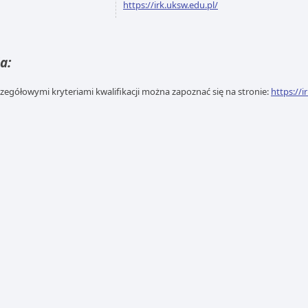
https://irk.uksw.edu.pl/
a:
czegółowymi kryteriami kwalifikacji można zapoznać się na stronie:
https://i