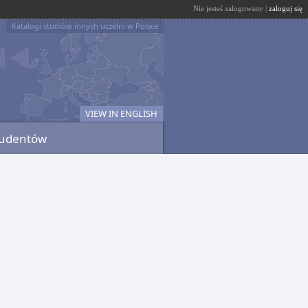
Nie jesteś zalogowany |
zaloguj się
Katalogi studiów innych uczelni w Polsce
VIEW IN ENGLISH
tudentów