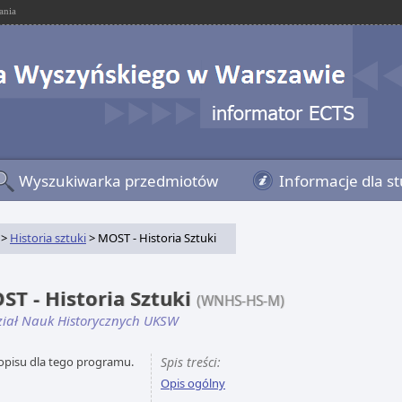
ania
Wyszukiwarka przedmiotów
Informacje dla s
>
Historia sztuki
> MOST - Historia Sztuki
ST - Historia Sztuki
(WNHS-HS-M)
iał Nauk Historycznych UKSW
opisu dla tego programu.
Spis treści:
Opis ogólny