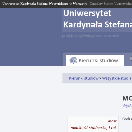
Uniwersytet Kardynała Stefana Wyszyńskiego w Warszawi
- Centralny System Uwierzytelni
przejdź do głównego portalu uczelni
Kierunki studiów
Kierunki studiów
>
Wszystkie studia
MO
Wydz
Brak 
Most
mobilność studencka, 1 rok