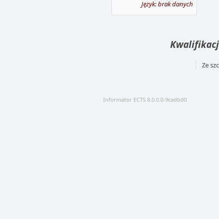
Język: brak danych
Kwalifikacj
Ze sz
Informator ECTS 8.0.0.0-9cadbd0