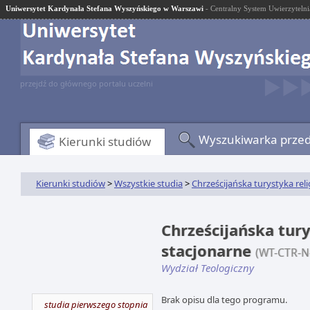
Uniwersytet Kardynała Stefana Wyszyńskiego w Warszawi
- Centralny System Uwierzytelni
przejdź do głównego portalu uczelni
Wyszukiwarka prze
Kierunki studiów
Kierunki studiów
>
Wszystkie studia
>
Chrześcijańska turystyka reli
Chrześcijańska turys
stacjonarne
(WT-CTR-N
Wydział Teologiczny
Brak opisu dla tego programu.
studia pierwszego stopnia