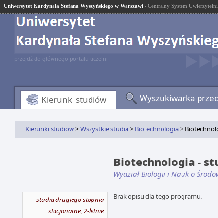
Uniwersytet Kardynała Stefana Wyszyńskiego w Warszawi
- Centralny System Uwierzytelni
przejdź do głównego portalu uczelni
Wyszukiwarka prze
Kierunki studiów
Kierunki studiów
>
Wszystkie studia
>
Biotechnologia
> Biotechnolo
Biotechnologia - st
Wydział Biologii i Nauk o Środo
Brak opisu dla tego programu.
studia drugiego stopnia
stacjonarne, 2-letnie