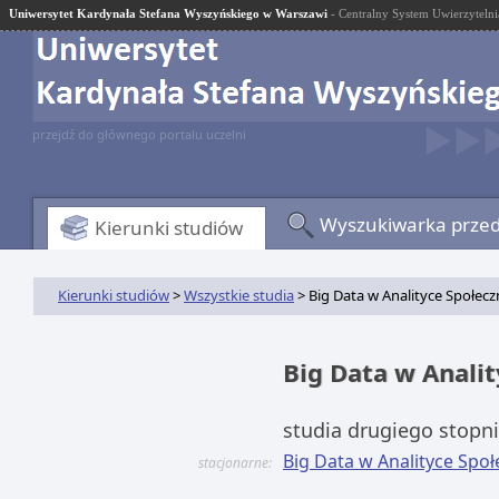
Uniwersytet Kardynała Stefana Wyszyńskiego w Warszawi
- Centralny System Uwierzytelni
przejdź do głównego portalu uczelni
Wyszukiwarka prze
Kierunki studiów
Kierunki studiów
>
Wszystkie studia
> Big Data w Analityce Społecz
Big Data w Anali
studia drugiego stopn
Big Data w Analityce Społe
stacjonarne: