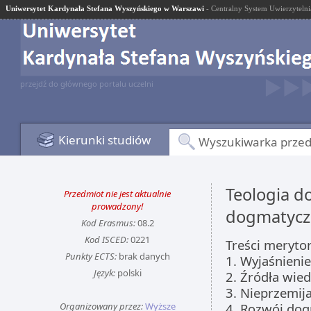
Uniwersytet Kardynała Stefana Wyszyńskiego w Warszawi
- Centralny System Uwierzytelni
przejdź do głównego portalu uczelni
Kierunki studiów
Wyszukiwarka prze
Teologia d
Przedmiot nie jest aktualnie
prowadzony!
dogmatycz
Kod Erasmus:
08.2
Kod ISCED:
0221
Treści meryto
Punkty ECTS:
brak danych
1. Wyjaśnieni
Język:
polski
2. Źródła wied
3. Nieprzemi
Organizowany przez:
Wyższe
4. Rozwój do