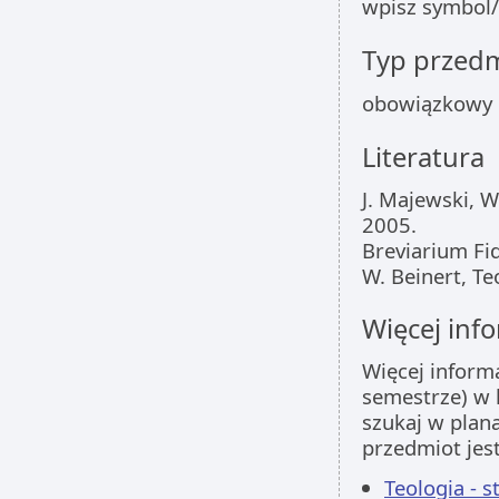
wpisz symbol/
Typ przed
obowiązkowy
Literatura
J. Majewski, 
2005.
Breviarium Fi
W. Beinert, T
Więcej info
Więcej inform
semestrze) w 
szukaj w plan
przedmiot jes
Teologia - s