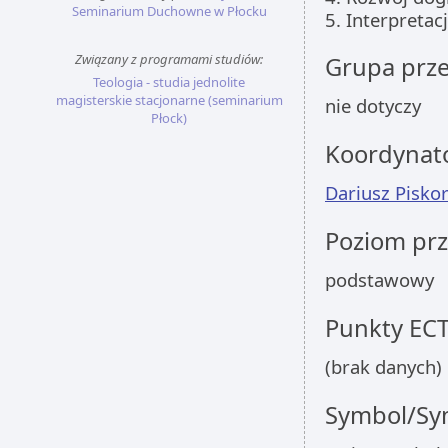
Seminarium Duchowne w Płocku
5. Interpreta
Związany z programami studiów:
Grupa prz
Teologia - studia jednolite
magisterskie stacjonarne (seminarium
nie dotyczy
Płock)
Koordynat
Dariusz Piskor
Poziom pr
podstawowy
Punkty EC
(brak danych)
Symbol/Sym