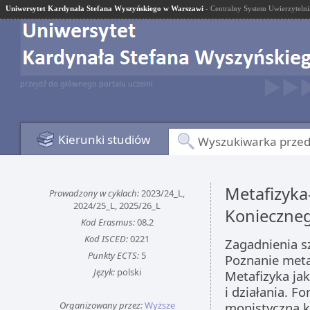
Uniwersytet Kardynała Stefana Wyszyńskiego w Warszawi
- Centralny System Uwierzytelni
przejdź do głównego portalu uczelni
Kierunki studiów
Wyszukiwarka prze
Metafizyka-
Prowadzony w cyklach:
2023/24_L,
2024/25_L, 2025/26_L
Konieczne
Kod Erasmus:
08.2
Kod ISCED:
0221
Zagadnienia s
Punkty ECTS:
5
Poznanie meta
Język:
polski
Metafizyka jak
i działania. F
Organizowany przez:
Wyższe
monistyczna ko