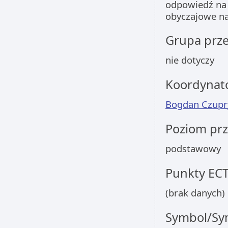
odpowiedź na
obyczajowe na 
Grupa prz
nie dotyczy
Koordynat
Bogdan Czupr
Poziom pr
podstawowy
Punkty EC
(brak danych)
Symbol/Sym