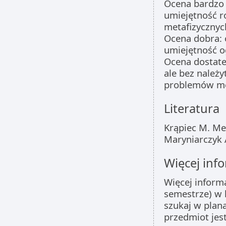
Ocena bardzo 
umiejętność 
metafizycznyc
Ocena dobra: 
umiejętność o
Ocena dostate
ale bez należy
problemów me
Literatura
Krąpiec M. Met
Maryniarczyk 
Więcej info
Więcej inform
semestrze) w 
szukaj w plan
przedmiot jes