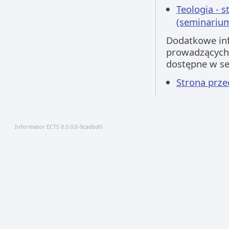
Teologia - s
(seminarium
Dodatkowe inf
prowadzących 
dostępne w s
Strona prz
Informator ECTS 8.0.0.0-9cadbd0