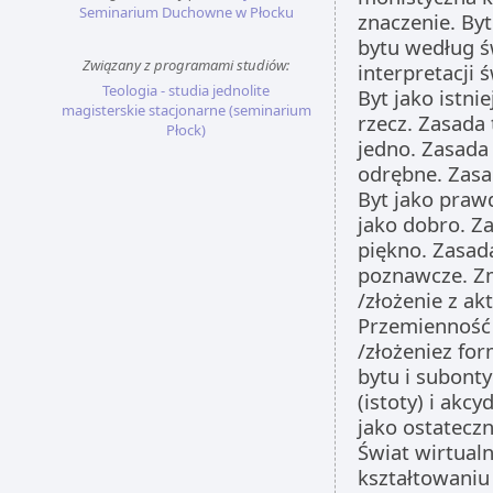
Seminarium Duchowne w Płocku
znaczenie. Byt
bytu według św
Związany z programami studiów:
interpretacji 
Teologia - studia jednolite
Byt jako istn
magisterskie stacjonarne (seminarium
rzecz. Zasada
Płock)
jedno. Zasada
odrębne. Zas
Byt jako praw
jako dobro. Z
piękno. Zasad
poznawcze. Zm
/złożenie z a
Przemienność 
/złożeniez fo
bytu i subonty
(istoty) i ak
jako ostateczn
Świat wirtual
kształtowaniu 