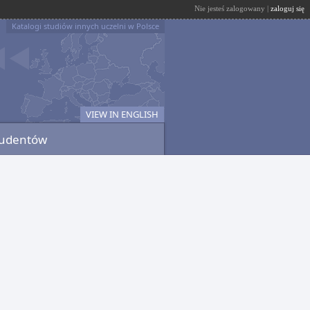
Nie jesteś zalogowany |
zaloguj się
Katalogi studiów innych uczelni w Polsce
VIEW IN ENGLISH
tudentów