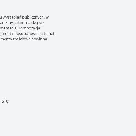
u wystąpień publicznych, w
anizmy, jakimi rządzą się
gumentacja, kompozycja
dokumenty posoborowe na temat
 elementy treściowe powinna
 się