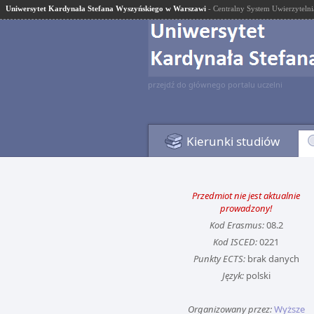
Uniwersytet Kardynała Stefana Wyszyńskiego w Warszawi
- Centralny System Uwierzytelni
przejdź do głównego portalu uczelni
Kierunki studiów
Przedmiot nie jest aktualnie
prowadzony!
Kod Erasmus:
08.2
Kod ISCED:
0221
Punkty ECTS:
brak danych
Język:
polski
Organizowany przez:
Wyższe