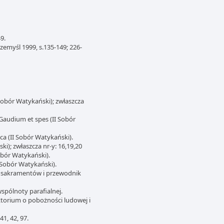
9.
emyśl 1999, s.135-149; 226-
obór Watykański); zwłaszcza
Gaudium et spes (II Sobór
ca (II Sobór Watykański).
ki); zwłaszcza nr-y: 16,19,20
Sobór Watykański).
 Sobór Watykański).
rz sakramentów i przewodnik
spólnoty parafialnej.
ktorium o pobożności ludowej i
1, 42, 97.