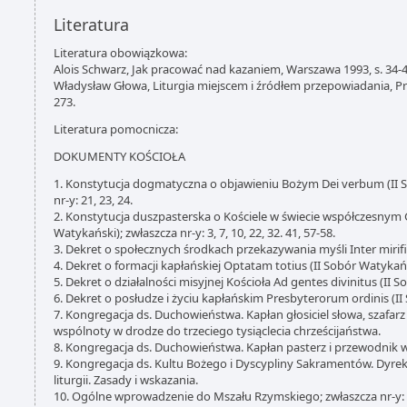
Literatura
Literatura obowiązkowa:
Alois Schwarz, Jak pracować nad kazaniem, Warszawa 1993, s. 34-4
Władysław Głowa, Liturgia miejscem i źródłem przepowiadania, Prz
273.
Literatura pomocnicza:
DOKUMENTY KOŚCIOŁA
1. Konstytucja dogmatyczna o objawieniu Bożym Dei verbum (II S
nr-y: 21, 23, 24.
2. Konstytucja duszpasterska o Kościele w świecie współczesnym 
Watykański); zwłaszcza nr-y: 3, 7, 10, 22, 32. 41, 57-58.
3. Dekret o społecznych środkach przekazywania myśli Inter mirifi
4. Dekret o formacji kapłańskiej Optatam totius (II Sobór Watykańs
5. Dekret o działalności misyjnej Kościoła Ad gentes divinitus (II 
6. Dekret o posłudze i życiu kapłańskim Presbyterorum ordinis (II
7. Kongregacja ds. Duchowieństwa. Kapłan głosiciel słowa, szafa
wspólnoty w drodze do trzeciego tysiąclecia chrześcijaństwa.
8. Kongregacja ds. Duchowieństwa. Kapłan pasterz i przewodnik w
9. Kongregacja ds. Kultu Bożego i Dyscypliny Sakramentów. Dyre
liturgii. Zasady i wskazania.
10. Ogólne wprowadzenie do Mszału Rzymskiego; zwłaszcza nr-y: 4