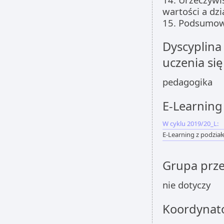
wartości a dzi
15. Podsumowa
Dyscyplina
uczenia się
pedagogika
E-Learning
W cyklu 2019/20_L:
E-Learning z podzia
Grupa prz
nie dotyczy
Koordynat