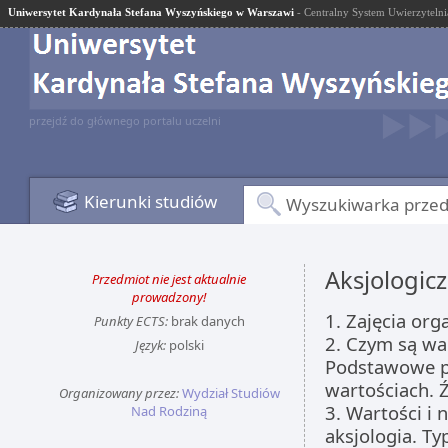
Uniwersytet Kardynała Stefana Wyszyńskiego w Warszawi
- Centralny System Uwierzytelni
przejdź do głównego portalu uczelni
Kierunki studiów
Wyszukiwarka prze
Aksjologi
Przedmiot nie jest aktualnie
prowadzony!
1. Zajęcia org
Punkty ECTS:
brak danych
2. Czym są wa
Język:
polski
Podstawowe po
wartościach. Ź
Organizowany przez:
Wydział Studiów
3. Wartości i 
Nad Rodziną
aksjologia. Ty