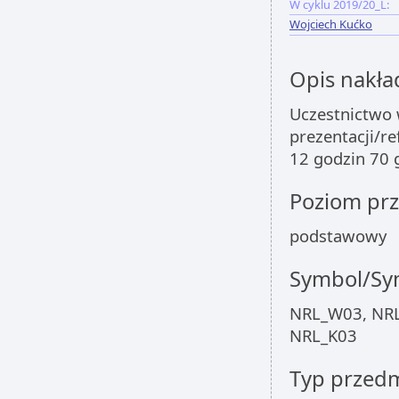
W cyklu 2019/20_L:
Wojciech Kućko
Opis nakła
Uczestnictwo 
prezentacji/re
12 godzin 70 
Poziom pr
podstawowy
Symbol/Sym
NRL_W03, NRL
NRL_K03
Typ przed