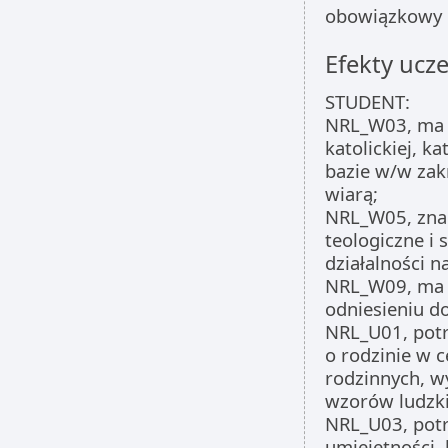
obowiązkowy
Efekty ucze
STUDENT:
NRL_W03, ma p
katolickiej, k
bazie w/w za
wiarą;
NRL_W05, zna 
teologiczne i
działalności n
NRL_W09, ma w
odniesieniu d
NRL_U01, potr
o rodzinie w 
rodzinnych, w
wzorów ludzk
NRL_U03, potr
umiejętności, 