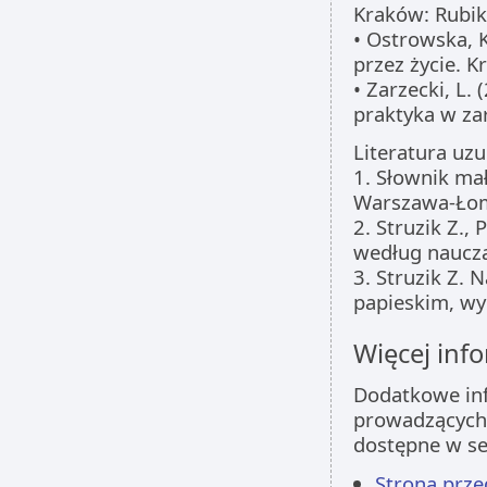
Kraków: Rubik
• Ostrowska, K
przez życie. K
• Zarzecki, L.
praktyka w zar
Literatura uzu
1. Słownik mał
Warszawa-Łom
2. Struzik Z.
według naucza
3. Struzik Z.
papieskim, wy
Więcej info
Dodatkowe inf
prowadzących 
dostępne w s
Strona prz