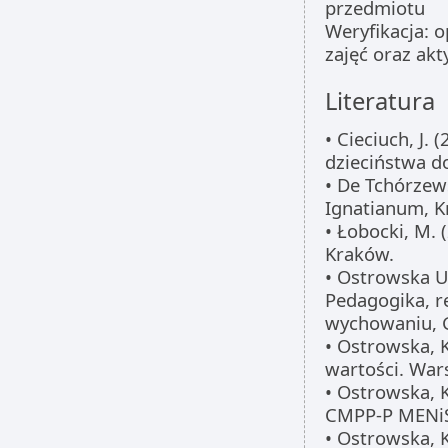
przedmiotu
Weryfikacja: 
zajęć oraz akt
Literatura
• Cieciuch, J.
dzieciństwa do
• De Tchórzew
Ignatianum, K
• Łobocki, M. 
Kraków.
• Ostrowska U
Pedagogika, re
wychowaniu, 
• Ostrowska, 
wartości. Wa
• Ostrowska, 
CMPP-P MENi
• Ostrowska, K