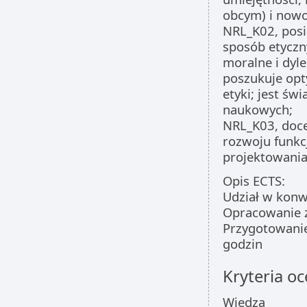
obcym) i nowo
NRL_K02, posi
sposób etyczn
moralne i dyle
poszukuje opt
etyki; jest ś
naukowych;
NRL_K03, doce
rozwoju funkc
projektowania
Opis ECTS:
Udział w konw
Opracowanie z
Przygotowanie 
godzin
Kryteria oc
Wiedza