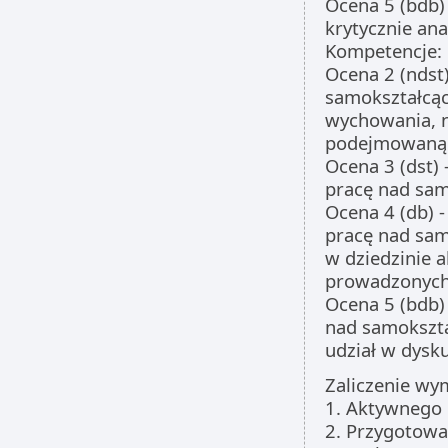
Ocena 5 (bdb) 
krytycznie ana
Kompetencje:
Ocena 2 (ndst)
samokształcący
wychowania, n
podejmowaną 
Ocena 3 (dst)
pracę nad samo
Ocena 4 (db) -
pracę nad sam
w dziedzinie a
prowadzonych 
Ocena 5 (bdb)
nad samokształ
udział w dysk
Zaliczenie wy
1. Aktywnego 
2. Przygotowa