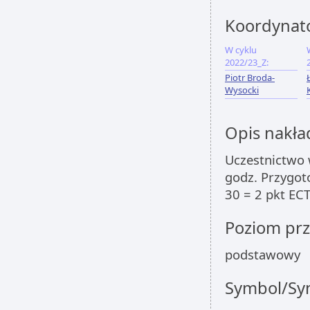
Koordynat
W cyklu
2022/23_Z:
Piotr Broda-
Wysocki
Opis nakła
Uczestnictwo 
godz. Przygoto
30 = 2 pkt EC
Poziom pr
podstawowy
Symbol/Sym