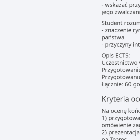
- wskazać prz
jego zwalczan
Student rozum
- znaczenie r
państwa
- przyczyny i
Opis ECTS:
Uczestnictwo 
Przygotowanie
Przygotowanie 
Łącznie: 60 go
Kryteria oc
Na ocenę końc
1) przygotowa
omówienie zag
2) prezentacja
na Teams