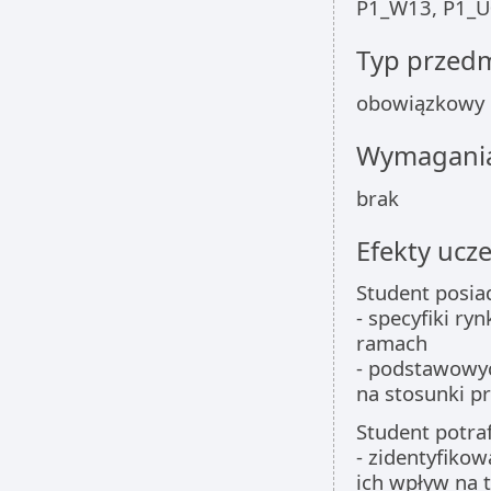
P1_W13, P1_U
Typ przed
obowiązkowy
Wymagania
brak
Efekty ucze
Student posia
- specyfiki r
ramach
- podstawowy
na stosunki p
Student potraf
- zidentyfiko
ich wpływ na 