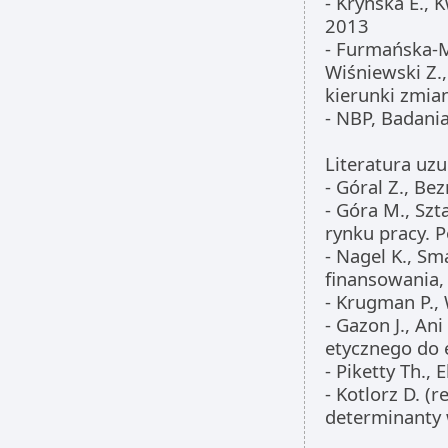
- Kryńska E., 
2013
- Furmańska-Ma
Wiśniewski Z.
kierunki zmian
- NBP, Badani
Literatura uzu
- Góral Z., Be
- Góra M., Sz
rynku pracy. 
- Nagel K., Sm
finansowania,
- Krugman P.,
- Gazon J., An
etycznego do 
- Piketty Th.
- Kotlorz D. (
determinanty 