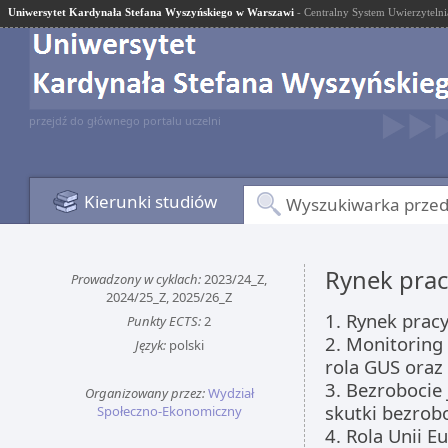
Uniwersytet Kardynała Stefana Wyszyńskiego w Warszawi
- Centralny System Uwierzytelni
przejdź do głównego portalu uczelni
Kierunki studiów
Wyszukiwarka prze
Rynek prac
Prowadzony w cyklach:
2023/24_Z,
2024/25_Z, 2025/26_Z
1. Rynek prac
Punkty ECTS:
2
2. Monitoring
Język:
polski
rola GUS oraz
3. Bezrobocie
Organizowany przez:
Wydział
skutki bezrob
Społeczno-Ekonomiczny
4. Rola Unii Eu