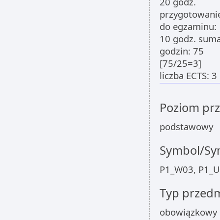
20 godz.
przygotowani
do egzaminu:
10 godz. sum
godzin: 75
[75/25=3]
liczba ECTS: 3
Poziom pr
podstawowy
Symbol/Sym
P1_W03, P1_
Typ przed
obowiązkowy