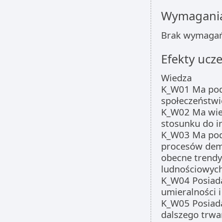
Wymagania
Brak wymagań
Efekty ucze
Wiedza
K_W01 Ma pod
społeczeństwi
K_W02 Ma wied
stosunku do i
K_W03 Ma pod
procesów demo
obecne trendy
ludnościowyc
K_W04 Posiada
umieralności i
K_W05 Posiada
dalszego trwan