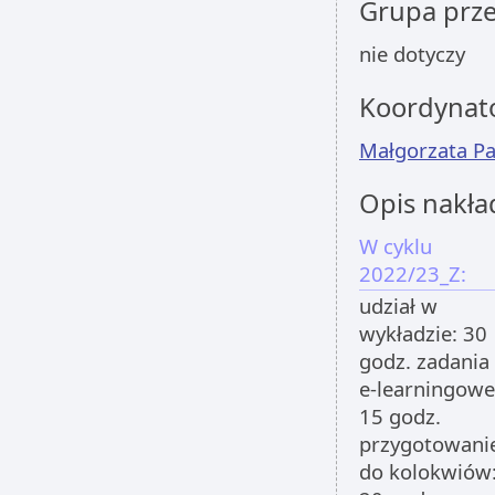
Grupa prz
nie dotyczy
Koordynat
Małgorzata P
Opis nakła
W cyklu
2022/23_Z:
udział w
wykładzie: 30
godz. zadania
e-learningowe
15 godz.
przygotowani
do kolokwiów