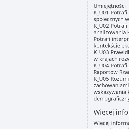
Umiejętności
K_U01 Potrafi
społecznych w
K_U02 Potrafi
analizowania 
Potrafi inter
kontekście ek
K_U03 Prawidł
w krajach rozw
K_U04 Potrafi
Raportów Rzą
K_U05 Rozumie
zachowaniami 
wskazywania 
demograficzny
Więcej info
Więcej inform