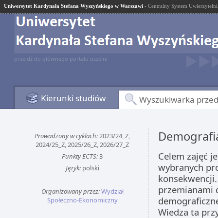
Uniwersytet Kardynała Stefana Wyszyńskiego w Warszawi
- Centralny System Uwierzytelni
przejdź do głównego portalu uczelni
Kierunki studiów
Wyszukiwarka prze
Demografi
Prowadzony w cyklach:
2023/24_Z,
2024/25_Z, 2025/26_Z, 2026/27_Z
Celem zajęć j
Punkty ECTS:
3
wybranych pr
Język:
polski
konsekwencji.
przemianami d
Organizowany przez:
Wydział
demograficzne
Społeczno-Ekonomiczny
Wiedza ta prz