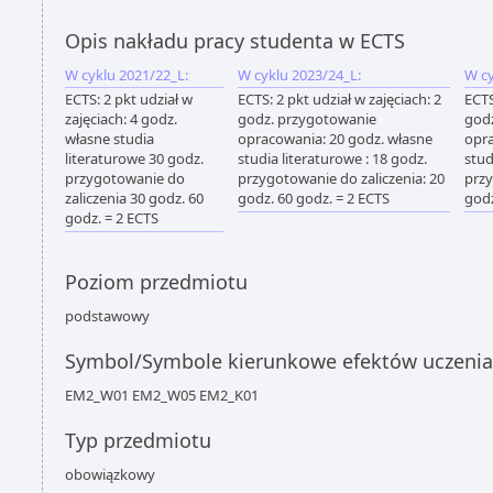
Opis nakładu pracy studenta w ECTS
W cyklu 2021/22_L:
W cyklu 2023/24_L:
W cy
ECTS: 2 pkt udział w
ECTS: 2 pkt udział w zajęciach: 2
ECTS
zajęciach: 4 godz.
godz. przygotowanie
god
własne studia
opracowania: 20 godz. własne
opra
literaturowe 30 godz.
studia literaturowe : 18 godz.
stud
przygotowanie do
przygotowanie do zaliczenia: 20
przy
zaliczenia 30 godz. 60
godz. 60 godz. = 2 ECTS
godz
godz. = 2 ECTS
Poziom przedmiotu
podstawowy
Symbol/Symbole kierunkowe efektów uczenia
EM2_W01 EM2_W05 EM2_K01
Typ przedmiotu
obowiązkowy