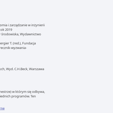
omia i zarządzanie w inżynierii
stok 2019
ony środowiska, Wydawnictwo
gier T. (red.), Fundacja
drecznik-wyzwania-
nych, Wyd. C.H.Beck, Warszawa
mestrze) w którym się odbywa,
wiednich programów. Ten
rne