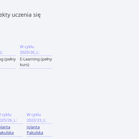
ekty uczenia się
W cyklu
L:
2025/26_L:
ng (pełny
E-Learning (pełny
kurs)
 cyklu
W cyklu
025/26_L:
2022/23_L:
olanta
Jolanta
akulska
Pakulska