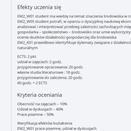
Efekty uczenia się
EM2_W01 student ma wiedzę na temat znaczenia środowiska w 
EM2_W05 student potrafi, w oparciu o dyscyplinę naukową eko
analizować i interpretować przebieg zależności zachodzących mi
gospodarka – społeczeństwo – środowisko oraz umie wykorzyst
ocenie skutków działalności gospodarczej dla środowiska
EM2_K01 prawidłowo identyfikuje dylematy związane z działalno
naturalnym
ECTS: 2 pkt
udział w zajęciach: 2 godz.
przygotowanie opracowania: 20 godz.
własne studia literaturowe : 18 godz.
przygotowanie do zaliczenia: 20 godz.
60 godz. = 2 ECTS
Kryteria oceniania
Obecność na zajęciach – 10%
Udział w dyskusjach – 40%
Prace pisemne – 50%
Weryfikacja efektów kształcenia
EM2_W01 prace pisemne, udział w dyskusjach