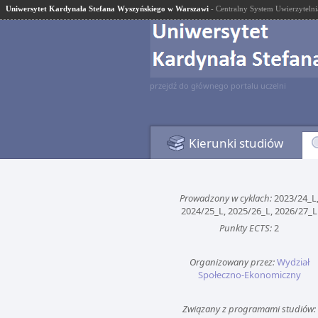
Uniwersytet Kardynała Stefana Wyszyńskiego w Warszawi
- Centralny System Uwierzytelni
przejdź do głównego portalu uczelni
Kierunki studiów
Prowadzony w cyklach:
2023/24_L
2024/25_L, 2025/26_L, 2026/27_L
Punkty ECTS:
2
Organizowany przez:
Wydział
Społeczno-Ekonomiczny
Związany z programami studiów: