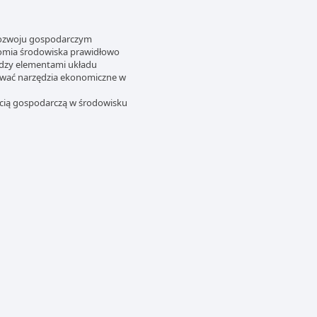
rozwoju gospodarczym
nomia środowiska prawidłowo
ędzy elementami układu
ywać narzędzia ekonomiczne w
ścią gospodarczą w środowisku