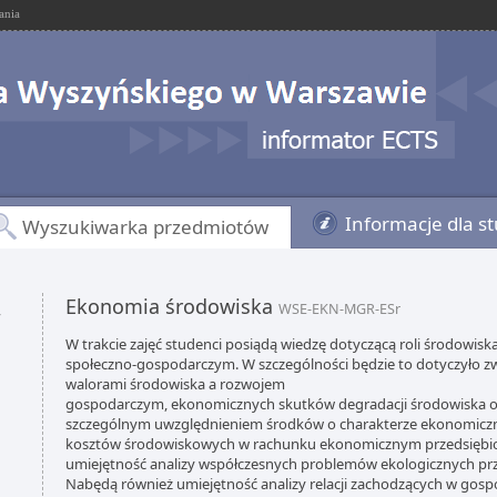
ania
Informacje dla s
Wyszukiwarka przedmiotów
Ekonomia środowiska
,
WSE-EKN-MGR-ESr
W trakcie zajęć studenci posiądą wiedzę dotyczącą roli środowis
społeczno-gospodarczym. W szczególności będzie to dotyczyło z
walorami środowiska a rozwojem
gospodarczym, ekonomicznych skutków degradacji środowiska or
szczególnym uwzględnieniem środków o charakterze ekonomiczn
kosztów środowiskowych w rachunku ekonomicznym przedsiębio
umiejętność analizy współczesnych problemów ekologicznych pr
Nabędą również umiejętność analizy relacji zachodzących w gos