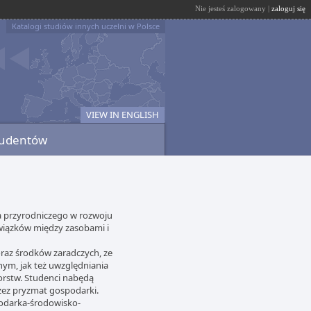
Nie jesteś zalogowany |
zaloguj się
Katalogi studiów innych uczelni w Polsce
VIEW IN ENGLISH
tudentów
ka przyrodniczego w rozwoju
wiązków między zasobami i
az środków zaradczych, ze
ym, jak też uwzględniania
rstw. Studenci nabędą
zez pryzmat gospodarki.
podarka-środowisko-