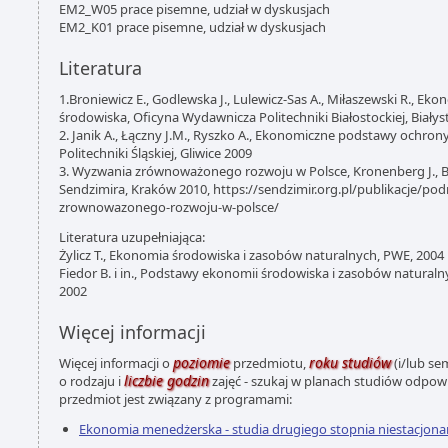
EM2_W05 prace pisemne, udział w dyskusjach
EM2_K01 prace pisemne, udział w dyskusjach
Literatura
1.Broniewicz E., Godlewska J., Lulewicz-Sas A., Miłaszewski R., Ekon
środowiska, Oficyna Wydawnicza Politechniki Białostockiej, Biały
2. Janik A., Łączny J.M., Ryszko A., Ekonomiczne podstawy ochr
Politechniki Śląskiej, Gliwice 2009
3. Wyzwania zrównoważonego rozwoju w Polsce, Kronenberg J., Ber
Sendzimira, Kraków 2010, https://sendzimir.org.pl/publikacje/po
zrownowazonego-rozwoju-w-polsce/
Literatura uzupełniająca:
Żylicz T., Ekonomia środowiska i zasobów naturalnych, PWE, 2004
Fiedor B. i in., Podstawy ekonomii środowiska i zasobów natural
2002
Więcej informacji
poziomie
roku studiów
Więcej informacji o
przedmiotu,
(i/lub se
liczbie godzin
o rodzaju i
zajęć - szukaj w planach studiów odpo
przedmiot jest związany z programami:
Ekonomia menedżerska - studia drugiego stopnia niestacjona