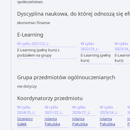
społeczeństwo.
Dyscyplina naukowa, do której odnoszą się ef
ekonomia i finanse
E-Learning
W cyklu 2021/22_L:
W cyklu
W cyklu
2022/23_L:
2023/24_
E-Learning (pełny kurs) z
podziałem na grupy
E-Learning (pełny
E-Learni
kurs)
kurs)
Grupa przedmiotów ogólnouczenianych
nie dotyczy
Koordynatorzy przedmiotu
W cyklu
W cyklu
W cyklu
W cyklu
W
2024/25_L:
2021/22_L:
2026/27_L:
2023/24_L:
2
Grzegorz
Jolanta
Jolanta
Jolanta
J
Gałek
Pakulska
Pakulska
Pakulska
P