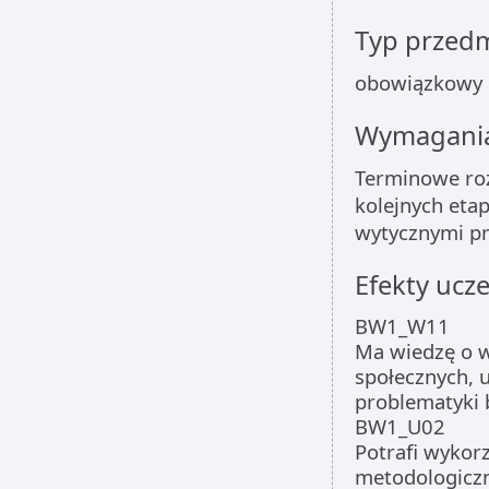
Typ przed
obowiązkowy
Wymagania
Terminowe roz
kolejnych eta
wytycznymi p
Efekty ucze
BW1_W11
Ma wiedzę o 
społecznych, 
problematyki 
BW1_U02
Potrafi wykor
metodologiczn