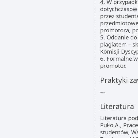
4. W przypadk
dotychczasowe
przez student
przedmiotowej
promotora, po
5. Oddanie do 
plagiatem – s
Komisji Dyscy
6. Formalne wy
promotor.
Praktyki 
---
Literatura
Literatura po
Pułło A., Prac
studentów, W