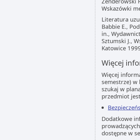
Zenderowski R.
Wskazówki me
Literatura uzu
Babbie E., Pod
in., Wydawni
Sztumski J., W
Katowice 1999
Więcej info
Więcej inform
semestrze) w 
szukaj w plan
przedmiot jes
Bezpieczeńs
Dodatkowe inf
prowadzących 
dostępne w s