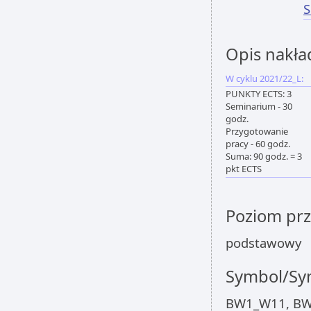
S
Opis nakła
W cyklu 2021/22_L:
PUNKTY ECTS: 3
Seminarium - 30
godz.
Przygotowanie
pracy - 60 godz.
Suma: 90 godz. = 3
pkt ECTS
Poziom pr
podstawowy
Symbol/Sym
BW1_W11, BW