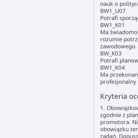
nauk o polityc
BW1_U07
Potrafi sporzą
BW1_K01
Ma świadomość
rozumie potrz
zawodowego.
BW_K03
Potrafi plano
BW1_K04
Ma przekonani
profesjonalny
Kryteria oc
1. Obowiązkow
zgodnie z pla
promotora. Ni
obowiązku ter
zadań. Dopusz