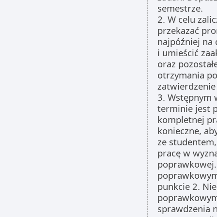
semestrze.
2. W celu zali
przekazać pr
najpóźniej na 
i umieścić za
oraz pozostał
otrzymania po
zatwierdzenie
3. Wstępnym w
terminie jest
kompletnej pra
konieczne, ab
ze studentem,
pracę w wyzna
poprawkowej. 
poprawkowym 
punkcie 2. Ni
poprawkowym p
sprawdzenia n