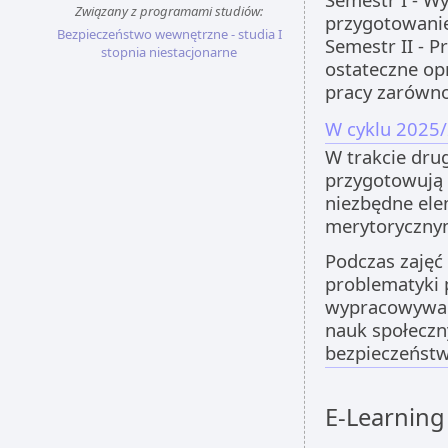
Związany z programami studiów:
przygotowanie
Bezpieczeństwo wewnętrzne - studia I
Semestr II - 
stopnia niestacjonarne
ostateczne op
pracy zarówno
W cyklu 2025/
W trakcie dru
przygotowują 
niezbędne el
merytorycznym
Podczas zajęć
problematyki 
wypracowywan
nauk społeczn
bezpieczeńst
E-Learning