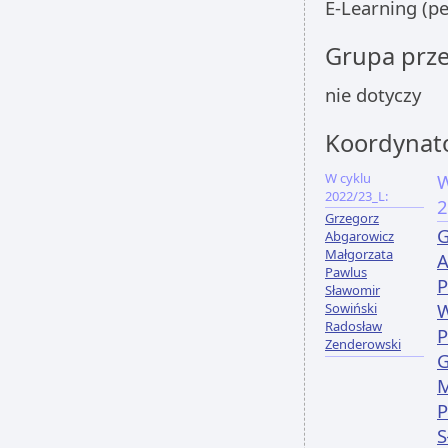
E-Learning (p
Grupa prz
nie dotyczy
Koordynat
W cyklu
W
2022/23_L:
2
Grzegorz
G
Abgarowicz
Małgorzata
A
Pawlus
P
Sławomir
W
Sowiński
Radosław
P
Zenderowski
G
M
P
S