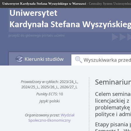
Uniwersytet Kardynała Stefana Wyszyńskiego w Warszawi
- Centralny System Uwierzytelni
przejdź do głównego portalu uczelni
Kierunki studiów
Wyszukiwarka prze
Seminarium
Prowadzony w cyklach:
2023/24_L,
2024/25_L, 2025/26_L, 2026/27_L
Celem seminar
Punkty ECTS:
10
licencjackiej
Język:
polski
problematykę 
polityce i adm
Organizowany przez:
Wydział
Społeczno-Ekonomiczny
Etapy pisania 
Semestr I - Wy