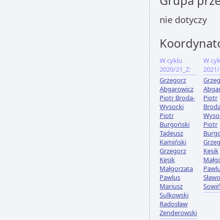
Grupa prz
nie dotyczy
Koordynat
W cyklu
W cyk
2020/21_Z:
2021/
Grzegorz
Grzeg
Abgarowicz
Abga
Piotr Broda-
Piotr
Wysocki
Broda
Piotr
Wyso
Burgoński
Piotr
Tadeusz
Burgo
Kamiński
Grzeg
Grzegorz
Kęsik
Kęsik
Małgo
Małgorzata
Pawl
Pawlus
Sław
Mariusz
Sowiń
Sulkowski
Radosław
Zenderowski