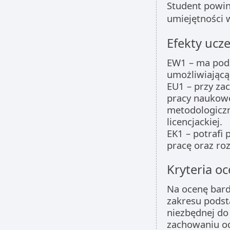
Student powin
umiejętności 
Efekty ucze
EW1 – ma pod
umożliwiającą 
EU1 – przy za
pracy naukow
metodologiczn
licencjackiej.
EK1 – potrafi
pracę oraz ro
Kryteria oc
Na ocenę bard
zakresu podst
niezbędnej do 
zachowaniu od