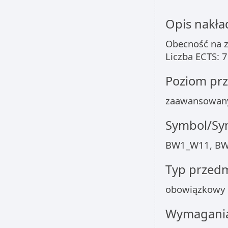
Opis nakła
Obecność na z
Liczba ECTS: 7
Poziom pr
zaawansowan
Symbol/Sym
BW1_W11, BW
Typ przed
obowiązkowy
Wymagania