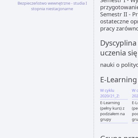
Bezpieczeństwo wewnętrzne - studia I
przygotowanie
stopnia niestacjonarne
Semestr II - 
ostateczne op
pracy zarówno
Dyscyplina
uczenia się
nauki o polityc
E-Learning
W cyklu
W c
2020/21_Z:
202
E-Learning
E-L
(pełny kurs) z
(pe
podziałem na
pod
grupy
gr