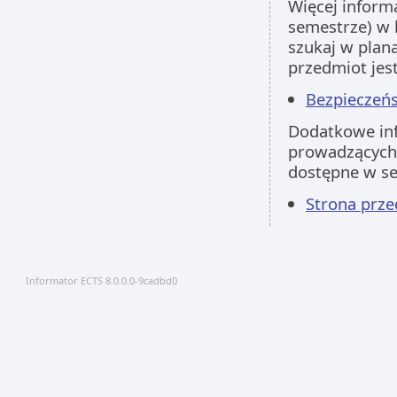
Więcej inform
semestrze) w 
szukaj w plan
przedmiot jes
Bezpieczeńs
Dodatkowe inf
prowadzących 
dostępne w s
Strona prz
Informator ECTS 8.0.0.0-9cadbd0