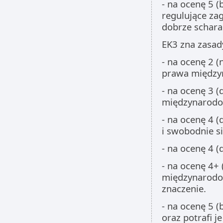
- na ocenę 5 
regulujące za
dobrze scharak
EK3 zna zasa
- na ocenę 2 
prawa między
- na ocenę 3 
międzynarod
- na ocenę 4 
i swobodnie s
- na ocenę 4 
- na ocenę 4+ 
międzynarodow
znaczenie.
- na ocenę 5 
oraz potrafi j