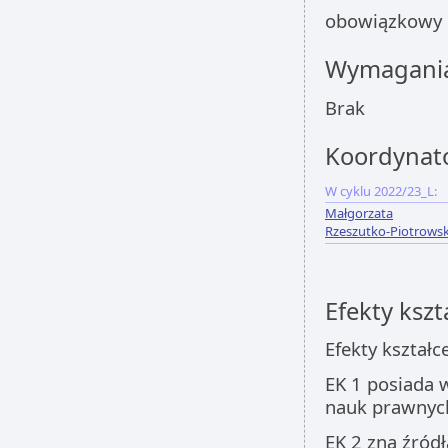
obowiązkowy
Wymagania
Brak
Koordynat
W cyklu 2022/23_L:
Małgorzata
Rzeszutko-Piotrows
Efekty kszt
Efekty kształc
EK 1 posiada 
nauk prawnych
EK 2 zna źród