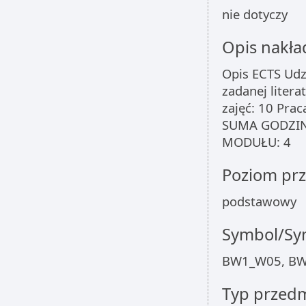
nie dotyczy
Opis nakła
Opis ECTS Udzi
zadanej litera
zajęć: 10 Pra
SUMA GODZIN
MODUŁU: 4
Poziom pr
podstawowy
Symbol/Sym
BW1_W05, B
Typ przed