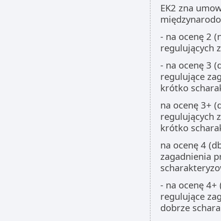
EK2 zna umow
międzynarod
- na ocenę 2 
regulujących
- na ocenę 3 
regulujące za
krótko schara
na ocenę 3+ (
regulujących 
krótko schara
na ocenę 4 (d
zagadnienia p
scharakteryzo
- na ocenę 4+
regulujące za
dobrze schara