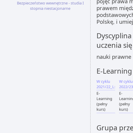
pojęć prawa 
Bezpieczeństwo wewnętrzne - studia I
prawem międz
stopnia niestacjonarne
podstawowych
Polskę, i umie
Dyscyplina
uczenia się
nauki prawne
E-Learning
W cyklu
W cyklu
2021/22_L:
2022/23
E-
E-
Learning
Learnin
(pełny
(pełny
kurs)
kurs)
Grupa prz