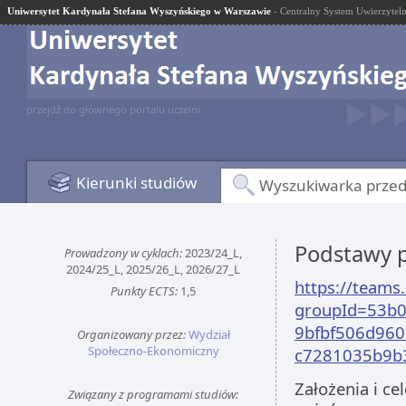
Uniwersytet Kardynała Stefana Wyszyńskiego w Warszawie
- Centralny System Uwierzyteln
przejdź do głównego portalu uczelni
Kierunki studiów
Wyszukiwarka prze
Podstawy 
Prowadzony w cyklach:
2023/24_L,
2024/25_L, 2025/26_L, 2026/27_L
https://team
Punkty ECTS:
1,5
groupId=53b0
9bfbf506d960
Organizowany przez:
Wydział
Społeczno-Ekonomiczny
c7281035b9b
Założenia i c
Związany z programami studiów: