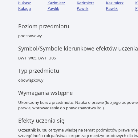
Łukasz
Kazimierz
Kazimierz
Kazimierz
K
Kułaga
Pawlik
Pawlik
Pawlik
P
Poziom przedmiotu
podstawowy
Symbol/Symbole kierunkowe efektów uczenia
BW1_W05, BW1_U06
Typ przedmiotu
obowiązkowy
Wymagania wstępne
Ukończony kurs z przedmiotu: Nauka o prawie (lub jego odpowied
prawie, wprowadzenie do prawoznawstwa itd.).
Efekty uczenia się
Uczestnik kursu otrzyma wiedzę na temat podmiotów prawa mi
szczególności roli państwa i organizacji międzynarodowych dla t