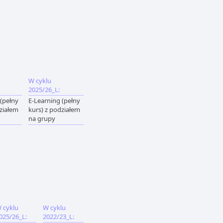
W cyklu
2025/26_L:
 (pełny
E-Learning (pełny
działem
kurs) z podziałem
na grupy
 cyklu
W cyklu
025/26_L:
2022/23_L: