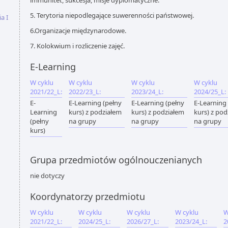
immunitet, sukcesja, misje dyplomatyczne.
5. Terytoria niepodlegające suwerenności państwowej.
a I
6.Organizacje międzynarodowe.
7. Kolokwium i rozliczenie zajęć.
E-Learning
W cyklu
W cyklu
W cyklu
W cyklu
2021/22_L:
2022/23_L:
2023/24_L:
2024/25_L:
E-
E-Learning (pełny
E-Learning (pełny
E-Learning
Learning
kurs) z podziałem
kurs) z podziałem
kurs) z po
(pełny
na grupy
na grupy
na grupy
kurs)
Grupa przedmiotów ogólnouczenianych
nie dotyczy
Koordynatorzy przedmiotu
W cyklu
W cyklu
W cyklu
W cyklu
W
2021/22_L:
2024/25_L:
2026/27_L:
2023/24_L:
2