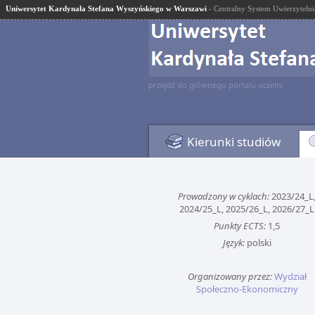
Uniwersytet Kardynała Stefana Wyszyńskiego w Warszawi
- Centralny System Uwierzytelni
przejdź do głównego portalu uczelni
Kierunki studiów
Prowadzony w cyklach:
2023/24_L
2024/25_L, 2025/26_L, 2026/27_L
Punkty ECTS:
1,5
Język:
polski
Organizowany przez:
Wydział
Społeczno-Ekonomiczny