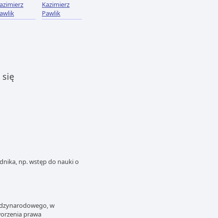
azimierz
Kazimierz
awlik
Pawlik
 się
nika, np. wstęp do nauki o
ędzynarodowego, w
worzenia prawa