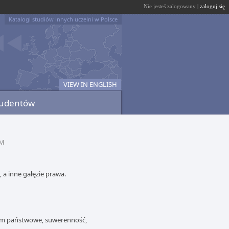
Nie jesteś zalogowany |
zaloguj się
Katalogi studiów innych uczelni w Polsce
VIEW IN ENGLISH
tudentów
M
a inne gałęzie prawa.
rium państwowe, suwerenność,