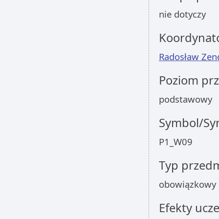
nie dotyczy
Koordynat
Radosław Zen
Poziom pr
podstawowy
Symbol/Sym
P1_W09
Typ przed
obowiązkowy
Efekty ucze