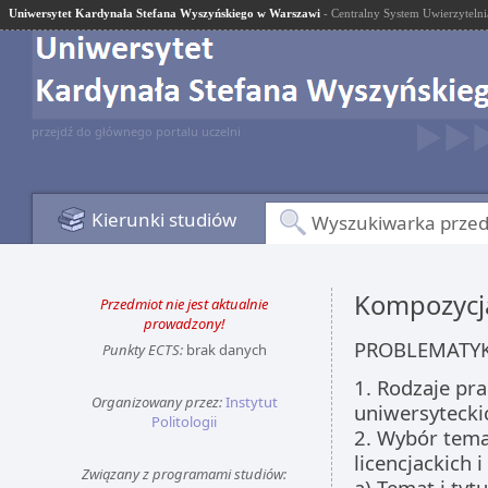
Uniwersytet Kardynała Stefana Wyszyńskiego w Warszawi
- Centralny System Uwierzytelni
przejdź do głównego portalu uczelni
Kierunki studiów
Wyszukiwarka prze
Kompozycj
Przedmiot nie jest aktualnie
prowadzony!
PROBLEMATYK
Punkty ECTS:
brak danych
1. Rodzaje pr
Organizowany przez:
Instytut
uniwersytecki
Politologii
2. Wybór tema
licencjackich 
Związany z programami studiów:
a) Temat i tytu