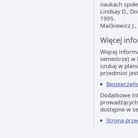
naukach społe
Lindsay D., D
1995.
Maćkiewicz J.,
Więcej info
Więcej inform
semestrze) w 
szukaj w plan
przedmiot jes
Bezpieczeńs
Dodatkowe inf
prowadzących 
dostępne w s
Strona prz