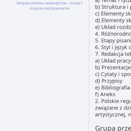
Bezpieczeństwo wewnętrzne - studia I
b) Struktura i
stopnia niestacjonarne
c) Elementy s
d) Elementy s
e) Układ rozdz
4. Różnorodno
5. Etapy pisan
6. Styl i języ
7. Redakcja te
a) Układ pracy
b) Prezentacje
c) Cytaty i sp
d) Przypisy
e) Bibliografia
f) Aneks
2. Polskie reg
związane z dzi
artystycznej,
Grupa prz