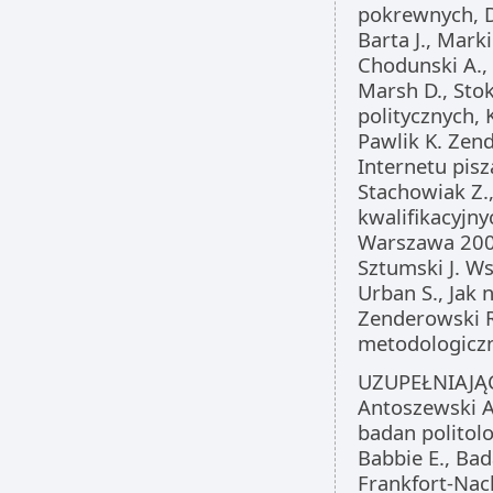
pokrewnych, Dz
Barta J., Mar
Chodunski A.,
Marsh D., Stok
politycznych,
Pawlik K. Zend
Internetu pis
Stachowiak Z.
kwalifikacyjny
Warszawa 200
Sztumski J. W
Urban S., Jak
Zenderowski R
metodologicz
UZUPEŁNIAJĄ
Antoszewski A
badan politolo
Babbie E., Ba
Frankfort-Nac