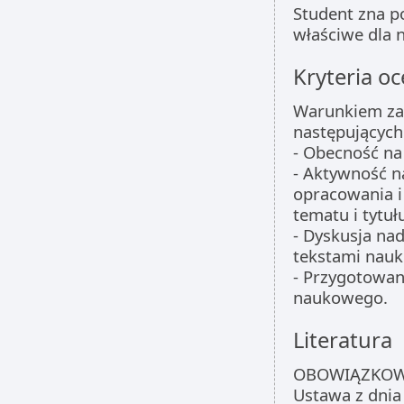
Student zna p
właściwe dla n
Kryteria oc
Warunkiem zal
następujących
- Obecność na
- Aktywność n
opracowania i
tematu i tytułu
- Dyskusja na
tekstami nau
- Przygotowan
naukowego.
Literatura
OBOWIĄZKOW
Ustawa z dnia